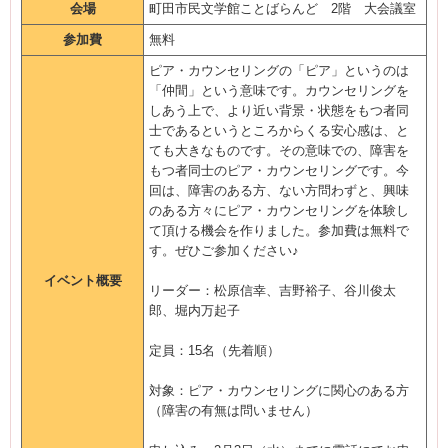
会場
町田市民文学館ことばらんど 2階 大会議室
参加費
無料
ピア・カウンセリングの「ピア」というのは
「仲間」という意味です。カウンセリングを
しあう上で、より近い背景・状態をもつ者同
士であるというところからくる安心感は、と
ても大きなものです。その意味での、障害を
もつ者同士のピア・カウンセリングです。今
回は、障害のある方、ない方問わずと、興味
のある方々にピア・カウンセリングを体験し
て頂ける機会を作りました。参加費は無料で
す。ぜひご参加ください♪
イベント概要
リーダー：松原信幸、吉野裕子、谷川俊太
郎、堀内万起子
定員：15名（先着順）
対象：ピア・カウンセリングに関心のある方
（障害の有無は問いません）