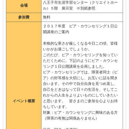
八王子市生涯学習センター（クリエイトホー
会場
ル）５階 展示室 ※別紙参照
参加費
無料
２０１７年度 ピア・カウンセリング１日公
開講座のご案内
本格的な寒さが厳しくなる今日この頃、皆様
いかがお過ごしでしょうか。
このたび、ピア・カウンセリングを知ってい
ただくために、下記のようにピア・カウンセ
リング１日公開講座を企画しました。
ピア・カウンセリングでは、障害者同士（ピ
ア）の対等感を大切にし、お互いに話を聞き
合います。その中で自分自身を見つめ直し、
自己をときはなって日々の生活を、そしてこ
れからの人生をよりよいものにしていきたい
イベント概要
と思います。 皆さまのご参加を心よりお待
ちしています。
対象：ピア・カウンセリングに興味のある方
（障害の有無は関係ありません）