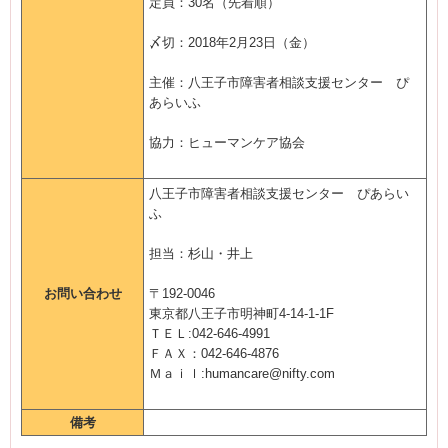
定員：30名（先着順）
〆切：2018年2月23日（金）
主催：八王子市障害者相談支援センター ぴ
あらいふ
協力：ヒューマンケア協会
八王子市障害者相談支援センター ぴあらい
ふ
担当：杉山・井上
お問い合わせ
〒192-0046
東京都八王子市明神町4-14-1-1F
ＴＥＬ:042-646-4991
ＦＡＸ：042-646-4876
Ｍａｉｌ:humancare@nifty.com
備考