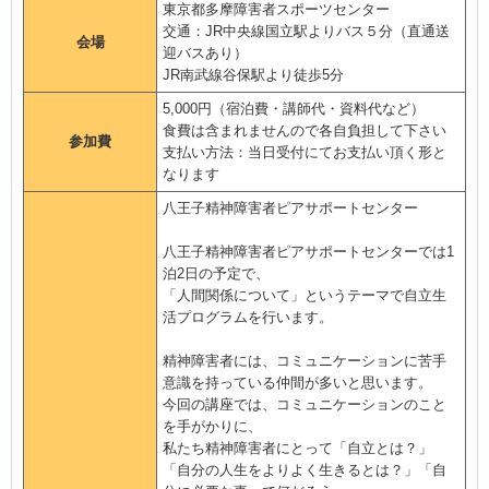
東京都多摩障害者スポーツセンター
交通：JR中央線国立駅よりバス５分（直通送
会場
迎バスあり）
JR南武線谷保駅より徒歩5分
5,000円（宿泊費・講師代・資料代など）
食費は含まれませんので各自負担して下さい
参加費
支払い方法：当日受付にてお支払い頂く形と
なります
八王子精神障害者ピアサポートセンター
八王子精神障害者ピアサポートセンターでは1
泊2日の予定で、
「人間関係について」というテーマで自立生
活プログラムを行います。
精神障害者には、コミュニケーションに苦手
意識を持っている仲間が多いと思います。
今回の講座では、コミュニケーションのこと
を手がかりに、
私たち精神障害者にとって「自立とは？」
「自分の人生をよりよく生きるとは？」「自