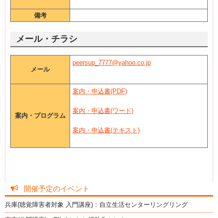
備考
メール・チラシ
peersup_7777@yahoo.co.jp
メール
案内・申込書(PDF)
案内・申込書
(ワード)
案内・プログラム
案内・申込書(テキスト)
開催予定のイベント
兵庫(聴覚障害者対象 入門講座)：自立生活センターリングリング