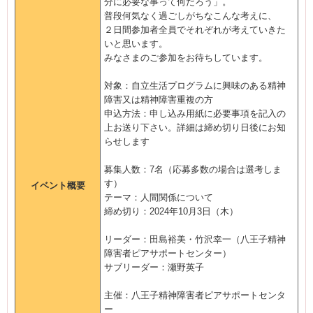
分に必要な事って何だろう」。
普段何気なく過ごしがちなこんな考えに、
２日間参加者全員でそれぞれが考えていきた
いと思います。
みなさまのご参加をお待ちしています。
対象：自立生活プログラムに興味のある精神
障害又は精神障害重複の方
申込方法：申し込み用紙に必要事項を記入の
上お送り下さい。詳細は締め切り日後にお知
らせします
募集人数：7名（応募多数の場合は選考しま
す）
イベント概要
テーマ：人間関係について
締め切り：2024年10月3日（木）
リーダー：田島裕美・竹沢幸一（八王子精神
障害者ピアサポートセンター）
サブリーダー：瀬野英子
主催：八王子精神障害者ピアサポートセンタ
ー