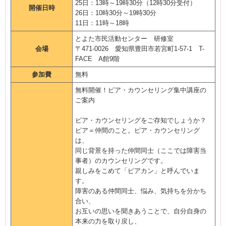
25日：13時～19時30分（12時30分受付）
開催日時
26日：10時30分～19時30分
11日：11時～18時
とよた市民活動センター 研修室
会場
〒471-0026 愛知県豊田市若宮町1-57-1 T-
FACE A館9階
参加費
無料
無料開催！ピア・カウンセリング集中講座の
ご案内
ピア・カウンセリングをご存知でしょうか？
ピア＝仲間のこと。ピア・カウンセリング
は、
同じ背景を持った仲間同士（ここでは障害当
事者）のカウンセリングです。
親しみをこめて「ピアカン」と呼んでいま
す。
障害のある仲間同士、悩み、気持ちを分かち
合い、
お互いの思いを聞きあうことで、自分自身の
本来の力を取り戻し、