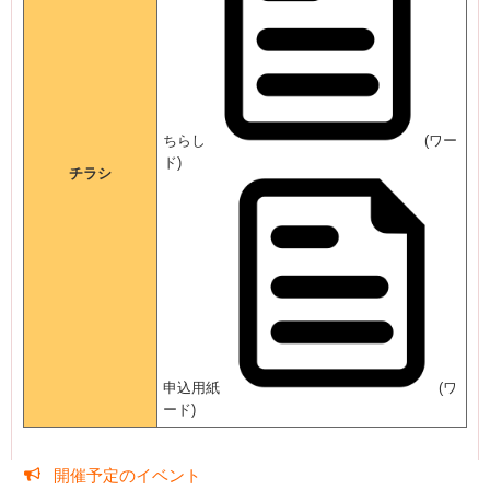
ちらし
(ワー
ド)
チラシ
申込用紙
(ワ
ード)
開催予定のイベント