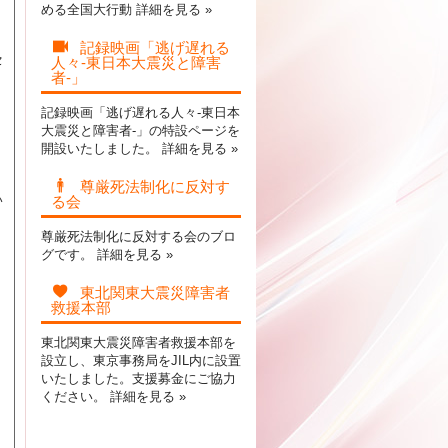
める全国大行動
詳細を見る »
記録映画「逃げ遅れる
セ
人々-東日本大震災と障害
者-」
記録映画「逃げ遅れる人々-東日本
大震災と障害者-」の特設ページを
開設いたしました。
詳細を見る »
尊厳死法制化に反対す
い
る会
尊厳死法制化に反対する会のブロ
グです。
詳細を見る »
東北関東大震災障害者
救援本部
東北関東大震災障害者救援本部を
設立し、東京事務局をJIL内に設置
いたしました。支援募金にご協力
ください。
詳細を見る »