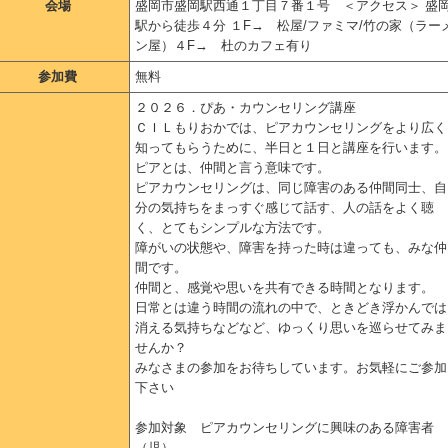
会場
盛岡市盛岡駅西通１丁目７番１号 ＜アクセス＞ 盛
駅から徒歩４分 １F→ 松屋/ファミマ/竹の家（ラー
ン屋）４F→ 杜のカフェ有り
参加費
無料
２０２６．ぴあ・カウンセリング講座
ＣＩＬもりおかでは、ピアカウンセリングをより広く
知ってもらうために、半日と１日と講座を行います。
ピアとは、仲間と言う意味です。
ピアカウンセリングは、同じ障害のある仲間同士、自
分の気持ちをまっすぐ感じて話す、人の話をよく聴
く、とてもシンプルな方法です。
障がいの状態や、障害を持った時は違っても、みな仲
間です。
仲間と、感覚や思いを共有できる時間となります。
日常とは違う時間の流れの中で、ときどき浮かんでは
消える気持ちなどなど、ゆっくり思いを巡らせてみま
せんか？
みなさまの参加をお待ちしています。お気軽にご参加
下さい
参加対象 ピアカウンセリングに興味のある障害者
（児）