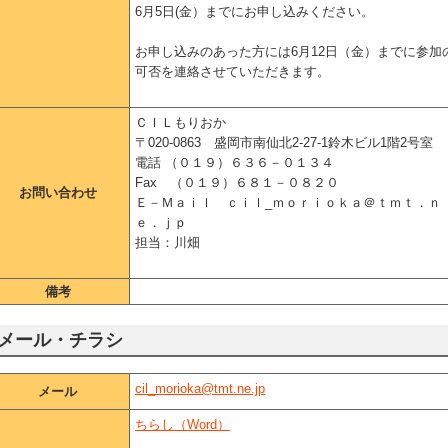
6月5日(金）までにお申し込みください。
お申し込みのあった方には6月12日（金）までに参加
可否を連絡させていただきます。
ＣＩＬもりおか
〒020-0863 盛岡市南仙北2-27-1鈴木ビル1階2号室
電話 （０１９）６３６－０１３４
Fax （０１９）６８１－０８２０
お問い合わせ
Ｅ－Ｍａｉｌ ｃｉｌ_ｍｏｒｉｏｋａ＠ｔｍｔ．ｎ
ｅ．ｊｐ
担当：川畑
備考
メール・チラシ
cil_morioka@tmt.ne.jp
メール
ちらし（Word）