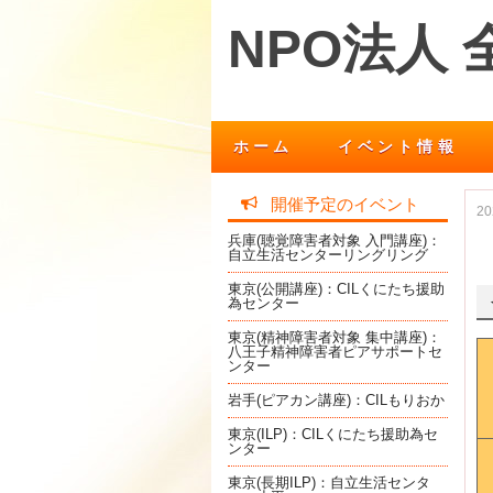
NPO法人
ホーム
イベント情報
開催予定のイベント
2
兵庫(聴覚障害者対象 入門講座)：
自立生活センターリングリング
東京(公開講座)：CILくにたち援助
為センター
東京(精神障害者対象 集中講座)：
八王子精神障害者ピアサポートセ
ンター
岩手(ピアカン講座)：CILもりおか
東京(ILP)：CILくにたち援助為セ
ンター
東京(長期ILP)：自立生活センタ