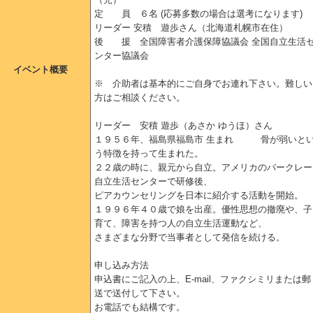
定 員 ６名 (応募多数の場合は選考になります)
リーダー 安積 遊歩さん（北海道札幌市在住）
後 援 全国障害者介護保障協議会 全国自立生活
ンター協議会
イベント概要
※ 介助者は基本的にご自身でお連れ下さい。難しい
方はご相談ください。
リーダー 安積 遊歩（あさか ゆうほ）さん
１９５６年、福島県福島市 生まれ 骨が弱いと
う特徴を持って生まれた。
２２歳の時に、親元から自立。アメリカのバークレー
自立生活センターで研修後、
ピアカウンセリングを日本に紹介する活動を開始。
１９９６年４０歳で娘を出産。優性思想の撤廃や、子
育て、障害を持つ人の自立生活運動など、
さまざまな分野で当事者として発信を続ける。
申し込み方法
申込書にご記入の上、E-mail、ファクシミリまたは郵
送で送付して下さい。
お電話でも結構です。