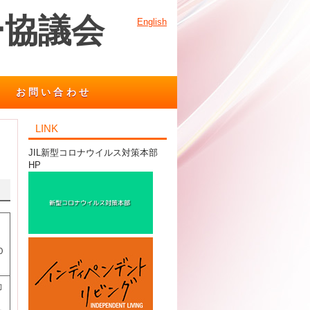
ー協議会
English
お問い合わせ
LINK
JIL新型コロナウイルス対策本部
HP
１
０
動