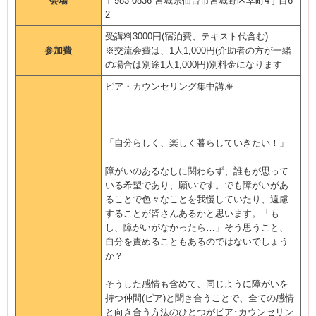
会場
〒983-0836 宮城県仙台市宮城野区幸町4丁目6-
2
受講料3000円(宿泊費、テキスト代含む)
参加費
※交流会費は、1人1,000円(介助者の方が一緒
の場合は別途1人1,000円)別料金になります
ピア・カウンセリング集中講座
「自分らしく、楽しく暮らしていきたい！」
障がいのあるなしに関わらず、誰もが思って
いる希望であり、願いです。でも障がいがあ
ることで色々なことを我慢していたり、遠慮
することが皆さんあるかと思います。「も
し、障がいがなかったら…」そう思うこと、
自分を責めることもあるのではないでしょう
か？
そうした感情も含めて、同じように障がいを
持つ仲間(ピア)と聞き合うことで、全ての感情
と向き合う方法のひとつがピア･カウンセリン