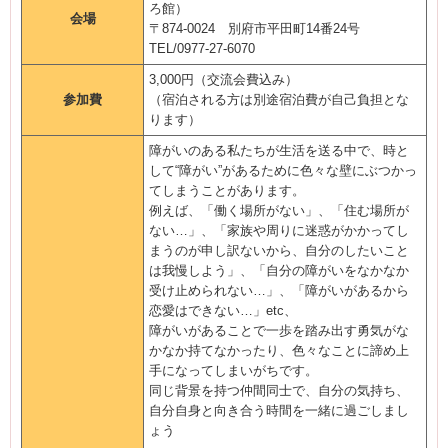
ろ館）
会場
〒874-0024 別府市平田町14番24号
TEL/0977-27-6070
3,000円（交流会費込み）
参加費
（宿泊される方は別途宿泊費が自己負担とな
ります）
障がいのある私たちが生活を送る中で、時と
して“障がい”があるために色々な壁にぶつかっ
てしまうことがあります。
例えば、「働く場所がない」、「住む場所が
ない…」、「家族や周りに迷惑がかかってし
まうのが申し訳ないから、自分のしたいこと
は我慢しよう」、「自分の障がいをなかなか
受け止められない…」、「障がいがあるから
恋愛はできない…」etc、
障がいがあることで一歩を踏み出す勇気がな
かなか持てなかったり、色々なことに諦め上
手になってしまいがちです。
同じ背景を持つ仲間同士で、自分の気持ち、
自分自身と向き合う時間を一緒に過ごしまし
ょう