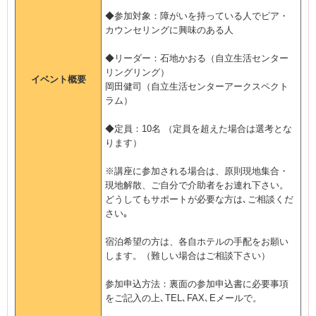
◆参加対象：障がいを持っている人でピア・
カウンセリングに興味のある人
◆リーダー：石地かおる（自立生活センター
リングリング）
イベント概要
岡田健司（自立生活センターアークスペクト
ラム）
◆定員：10名 （定員を超えた場合は選考とな
ります）
※講座に参加される場合は、原則現地集合・
現地解散、ご自分で介助者をお連れ下さい。
どうしてもサポートが必要な方は､ご相談くだ
さい｡
宿泊希望の方は、各自ホテルの手配をお願い
します。（難しい場合はご相談下さい）
参加申込方法：裏面の参加申込書に必要事項
をご記入の上､TEL､FAX､Eメールで。