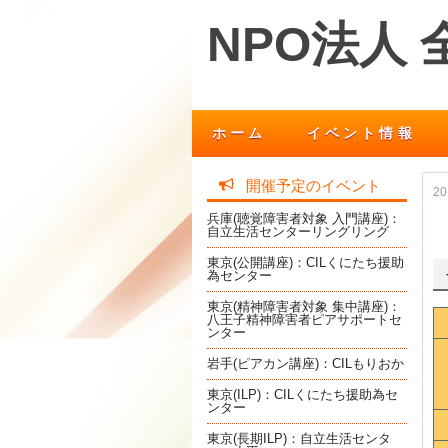
NPO法人
ホーム
イベント情報
開催予定のイベント
2
兵庫(聴覚障害者対象 入門講座)：
自立生活センターリングリング
東京(公開講座)：CILくにたち援助
為センター
東京(精神障害者対象 集中講座)：
八王子精神障害者ピアサポートセ
ンター
岩手(ピアカン講座)：CILもりおか
東京(ILP)：CILくにたち援助為セ
ンター
東京(長期ILP)：自立生活センタ