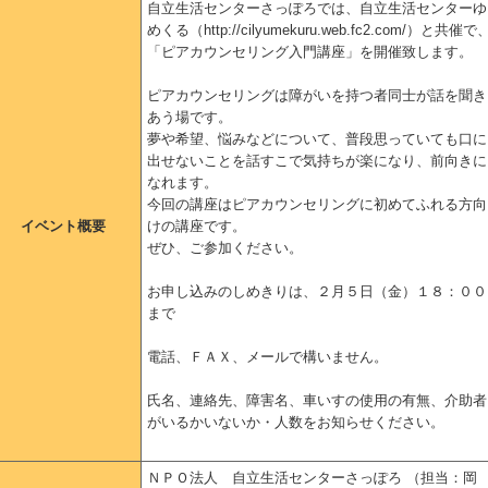
自立生活センターさっぽろでは、自立生活センターゆ
めくる（http://cilyumekuru.web.fc2.com/）と共催で
「ピアカウンセリング入門講座」を開催致します。
ピアカウンセリングは障がいを持つ者同士が話を聞き
あう場です。
夢や希望、悩みなどについて、普段思っていても口に
出せないことを話すこで気持ちが楽になり、前向きに
なれます。
今回の講座はピアカウンセリングに初めてふれる方向
イベント概要
けの講座です。
ぜひ、ご参加ください。
お申し込みのしめきりは、２月５日（金）１８：００
まで
電話、ＦＡＸ、メールで構いません。
氏名、連絡先、障害名、車いすの使用の有無、介助者
がいるかいないか・人数をお知らせください。
ＮＰＯ法人 自立生活センターさっぽろ （担当：岡