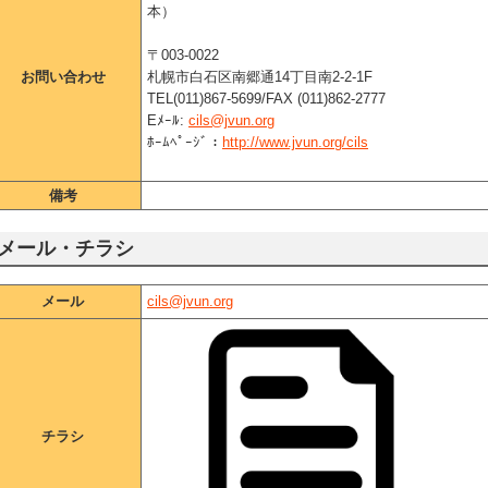
本）
〒003-0022
お問い合わせ
札幌市白石区南郷通14丁目南2-2-1F
TEL(011)867-5699/FAX (011)862-2777
Eﾒｰﾙ:
cils@jvun.org
ﾎｰﾑﾍﾟｰｼﾞ：
http://www.jvun.org/cils
備考
メール・チラシ
メール
cils@jvun.org
チラシ