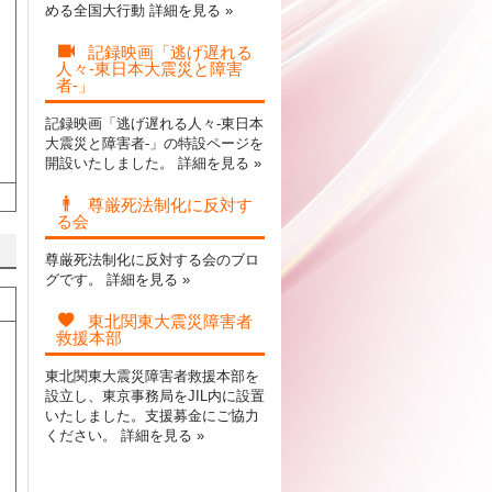
める全国大行動
詳細を見る »
記録映画「逃げ遅れる
人々-東日本大震災と障害
者-」
記録映画「逃げ遅れる人々-東日本
大震災と障害者-」の特設ページを
開設いたしました。
詳細を見る »
尊厳死法制化に反対す
る会
尊厳死法制化に反対する会のブロ
グです。
詳細を見る »
東北関東大震災障害者
救援本部
東北関東大震災障害者救援本部を
設立し、東京事務局をJIL内に設置
いたしました。支援募金にご協力
ください。
詳細を見る »