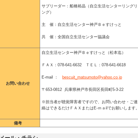
サブリーダー：船橋裕晶（自立生活センターリングリ
ング）
主 催：自立生活センター神戸Ｂｅすけっと
共 催：全国自立生活センター協議会
自立生活センター神戸Ｂｅすけっと（松本迄）
ＦＡＸ：078-641-6632 ＴＥＬ：078-641-6618
E-mail ：
bescuit_matsumoto@yahoo.co.jp
お問い合わせ
〒653-0812 兵庫県神戸市長田区長田町5-3-22
※担当者が聴覚障害者ですので、お問い合わせ・ご連
絡はできるだけＦＡＸまたはE-ｍａilでお願いします
備考