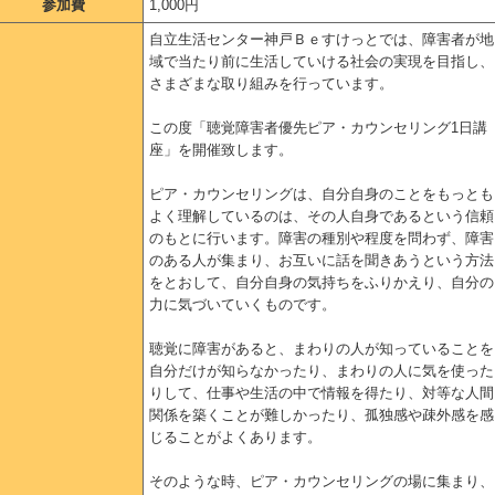
参加費
1,000円
自立生活センター神戸Ｂｅすけっとでは、障害者が地
域で当たり前に生活していける社会の実現を目指し、
さまざまな取り組みを行っています。
この度「聴覚障害者優先ピア・カウンセリング1日講
座」を開催致します。
ピア・カウンセリングは、自分自身のことをもっとも
よく理解しているのは、その人自身であるという信頼
のもとに行います。障害の種別や程度を問わず、障害
のある人が集まり、お互いに話を聞きあうという方法
をとおして、自分自身の気持ちをふりかえり、自分の
力に気づいていくものです。
聴覚に障害があると、まわりの人が知っていることを
自分だけが知らなかったり、まわりの人に気を使った
りして、仕事や生活の中で情報を得たり、対等な人間
関係を築くことが難しかったり、孤独感や疎外感を感
じることがよくあります。
そのような時、ピア・カウンセリングの場に集まり、