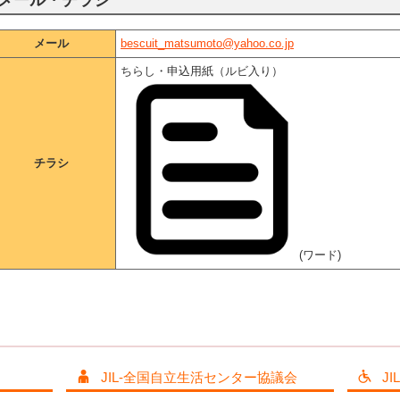
メール・チラシ
メール
bescuit_matsumoto@yahoo.co.jp
ちらし・申込用紙（ルビ入り）
チラシ
(ワード)
JIL-全国自立生活センター協議会
J