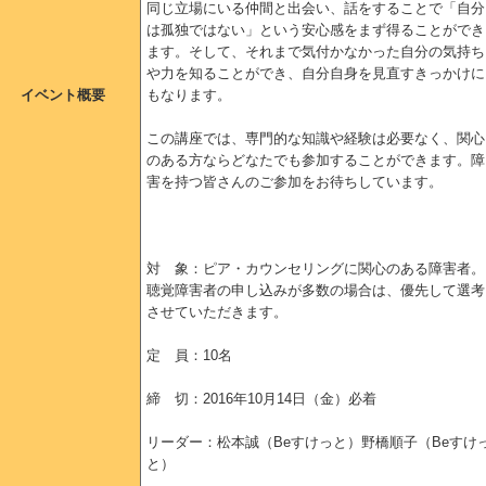
同じ立場にいる仲間と出会い、話をすることで「自分
は孤独ではない」という安心感をまず得ることができ
ます。そして、それまで気付かなかった自分の気持ち
や力を知ることができ、自分自身を見直すきっかけに
イベント概要
もなります。
この講座では、専門的な知識や経験は必要なく、関心
のある方ならどなたでも参加することができます。障
害を持つ皆さんのご参加をお待ちしています。
対 象：ピア・カウンセリングに関心のある障害者。
聴覚障害者の申し込みが多数の場合は、優先して選考
させていただきます。
定 員：10名
締 切：2016年10月14日（金）必着
リーダー：松本誠（Beすけっと）野橋順子（Beすけ
と）