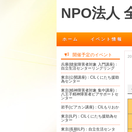
NPO法人
ホーム
イベント情報
開催予定のイベント
2
兵庫(聴覚障害者対象 入門講座)：
自立生活センターリングリング
東京(公開講座)：CILくにたち援助
為センター
東京(精神障害者対象 集中講座)：
八王子精神障害者ピアサポートセ
ンター
岩手(ピアカン講座)：CILもりおか
東京(ILP)：CILくにたち援助為セ
ンター
東京(長期ILP)：自立生活センタ