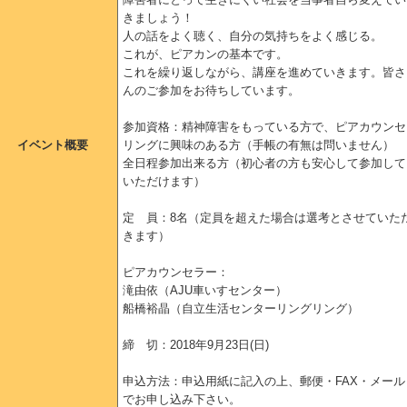
きましょう！
人の話をよく聴く、自分の気持ちをよく感じる。
これが、ピアカンの基本です。
これを繰り返しながら、講座を進めていきます。皆さ
んのご参加をお待ちしています。
参加資格：精神障害をもっている方で、ピアカウンセ
イベント概要
リングに興味のある方（手帳の有無は問いません）
全日程参加出来る方（初心者の方も安心して参加して
いただけます）
定 員：8名（定員を超えた場合は選考とさせていた
きます）
ピアカウンセラー：
滝由依（AJU車いすセンター）
船橋裕晶（自立生活センターリングリング）
締 切：2018年9月23日(日)
申込方法：申込用紙に記入の上、郵便・FAX・メール
でお申し込み下さい。