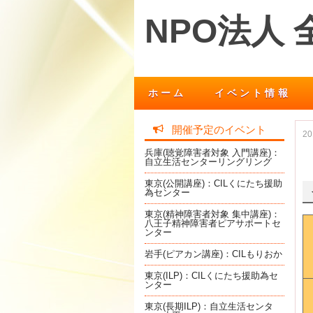
NPO法人
ホーム
イベント情報
開催予定のイベント
2
兵庫(聴覚障害者対象 入門講座)：
自立生活センターリングリング
東京(公開講座)：CILくにたち援助
為センター
東京(精神障害者対象 集中講座)：
八王子精神障害者ピアサポートセ
ンター
岩手(ピアカン講座)：CILもりおか
東京(ILP)：CILくにたち援助為セ
ンター
東京(長期ILP)：自立生活センタ