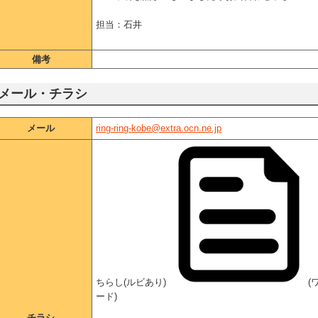
担当：石井
備考
メール・チラシ
メール
ring-ring-kobe@extra.ocn.ne.jp
ちらし(ルビあり)
(
ード)
チラシ