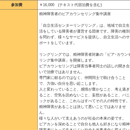
参加費
￥16,000 (テキスト代宿泊費を含む)
精神障害者のピアカウンセリング集中講座
「自立生活センターリングリング」は、地域で自立生
活をしている障害者が運営する団体です。障害の種別
を問わず、様々なサービスを提供し、自立生活へのサ
ポートをしています。
リングリングでは、精神障害者対象の「ピア･カウン
リング集中講座」を開催します。
ピアカウンセリングは障害当事者同士の話しの聞き合
いで治療ではありません。
専門家に頼るのではなく、仲間同士で助け合うこと
で、力強い自分を思い起こします。
人と変わっていること、感情が豊かなこと、考え過ぎ
ること、空気を読めないこと、妄想があること、パニ
ックがあること、これらはすべてその人の特性です。
精神障害があることは決して悪いことではありませ
ん。
様々な人がいて支えあうのが社会の本来の姿です。
ピアカンを深めることで自分も他人も好きになり精神
障害者にとって生きにくい社会を当事者自ら変えてい