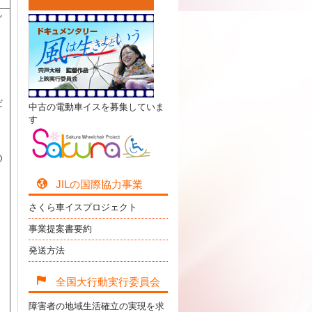
グ
だ
中古の電動車イスを募集していま
す
０
０
JILの国際協力事業
さくら車イスプロジェクト
事業提案書要約
発送方法
全国大行動実行委員会
障害者の地域生活確立の実現を求