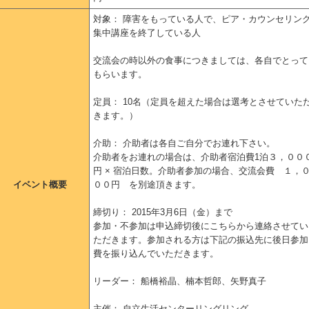
対象： 障害をもっている人で、ピア・カウンセリン
集中講座を終了している人
交流会の時以外の食事につきましては、各自でとって
もらいます。
定員： 10名（定員を超えた場合は選考とさせていた
きます。）
介助： 介助者は各自ご自分でお連れ下さい。
介助者をお連れの場合は、介助者宿泊費1泊３，００
円 × 宿泊日数。介助者参加の場合、交流会費 １，
イベント概要
００円 を別途頂きます。
締切り： 2015年3月6日（金）まで
参加・不参加は申込締切後にこちらから連絡させてい
ただきます。参加される方は下記の振込先に後日参加
費を振り込んでいただきます。
リーダー： 船橋裕晶、楠本哲郎、矢野真子
主催： 自立生活センターリングリング