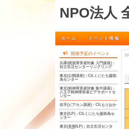
NPO法人
ホーム
イベント情報
開催予定のイベント
2
兵庫(聴覚障害者対象 入門講座)：
自立生活センターリングリング
東京(公開講座)：CILくにたち援助
為センター
東京(精神障害者対象 集中講座)：
八王子精神障害者ピアサポートセ
ンター
岩手(ピアカン講座)：CILもりおか
東京(ILP)：CILくにたち援助為セ
ンター
東京(長期ILP)：自立生活センタ