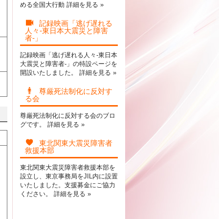
める全国大行動
詳細を見る »
記録映画「逃げ遅れる
人々-東日本大震災と障害
者-」
記録映画「逃げ遅れる人々-東日本
大震災と障害者-」の特設ページを
開設いたしました。
詳細を見る »
尊厳死法制化に反対す
る会
尊厳死法制化に反対する会のブロ
グです。
詳細を見る »
東北関東大震災障害者
救援本部
東北関東大震災障害者救援本部を
設立し、東京事務局をJIL内に設置
いたしました。支援募金にご協力
ください。
詳細を見る »