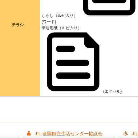
ちらし（ルビ入り）
(ワード)
チラシ
申込用紙（ルビ入り）
(エクセル)
JIL-全国自立生活センター協議会
J