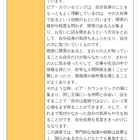
ています。
ピア・カウンセリングは、自分自身のことを
もっともよく理解しているのは、その人自身
であるという信頼のもとに行います。障害の
種別や程度を問わず、障害のある人が集ま
り、お互いに話を聞きあうという方法をとお
して、自分自身の気持ちをふりかえり、自分
の力に気づいていくものです。
聴覚に障害があると、まわりの人が知ってい
ることを自分だけが知らなかったり、まわり
の人に気を使ったりして、仕事や生活の中で
情報を得たり、対等な人間関係を築くことが
難しかったり、孤独感や疎外感を感じること
がよくあります。
そのような時、ピア・カウンセリングの場に
集まり、同じ立場にいる仲間と出会い、話を
することで「自分は孤独ではない」という安
心感をまず得ることができます。そして、そ
れまで気付かなかった自分の気持ちや力を知
ることができ、自分自身を見直すきっかけに
もなります。
この講座では、専門的な知識や経験は必要な
く、関心のある方ならどなたでも参加するこ