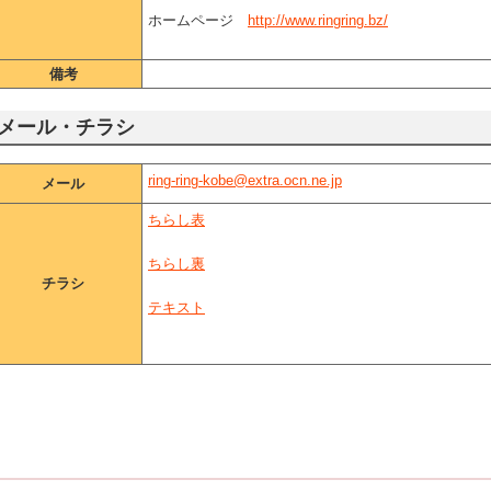
ホームページ
http://www.ringring.bz/
備考
メール・チラシ
ring-ring-kobe@extra.ocn.ne.jp
メール
ちらし表
ちらし裏
チラシ
テキスト