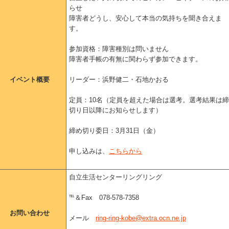
らせ
障害者どうし、安心して本当の気持ちを聞き合えま
す。
参加資格：障害種別は問いません
障害者手帳の有無に関わらず参加できます。
イベント概要
リーダー：浜野健二・石地かおる
定員：
10
名（定員を超えた場合は選考。選考結果は締
切り日以降にお知らせします）
締め切り委日：
3
月
31
日（金）
申し込みは、
こちらから
自立生活センターリングリング
℡
＆
Fax
078-578-7358
お問い合わせ
メール
ring-ring-kobe@extra.ocn.ne.jp