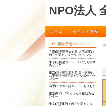
NPO法人
ホーム
イベント情報
開催予定のイベント
2
兵庫(聴覚障害者対象 入門講座)：
自立生活センターリングリング
東京(公開講座)：CILくにたち援助
為センター
東京(精神障害者対象 集中講座)：
八王子精神障害者ピアサポートセ
ンター
岩手(ピアカン講座)：CILもりおか
東京(ILP)：CILくにたち援助為セ
ンター
東京(長期ILP)：自立生活センタ