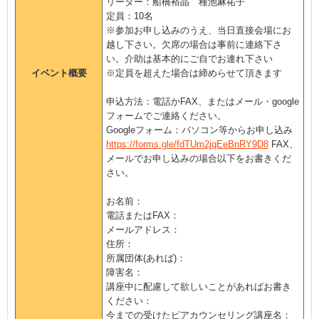
リーダー：船橋裕晶 種池麻祐子
定員：10名
※参加お申し込みのうえ、当日直接会場にお
越し下さい。欠席の場合は事前に連絡下さ
い。介助は基本的にご自でお連れ下さい
イベント概要
※定員を超えた場合は締めらせて頂きます
申込方法：電話かFAX、またはメール・google
フォームでご連絡ください。
Googleフォーム：パソコン等からお申し込み
https://forms.gle/fdTUm2jqEeBnRY9D8
FAX、
メールでお申し込みの場合以下をお書きくだ
さい。
お名前：
電話またはFAX：
メールアドレス：
住所：
所属団体(あれば)：
障害名：
講座中に配慮して欲しいことがあればお書き
ください：
今までの受けたピアカウンセリング講座名：