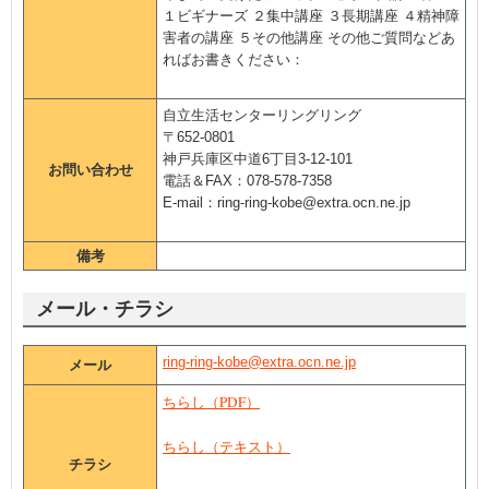
１ビギナーズ ２集中講座 ３長期講座 ４精神障
害者の講座 ５その他講座 その他ご質問などあ
ればお書きください：
自立生活センターリングリング
〒652-0801
神戸兵庫区中道6丁目3-12-101
お問い合わせ
電話＆FAX：078-578-7358
E-mail：ring-ring-kobe@extra.ocn.ne.jp
備考
メール・チラシ
ring-ring-kobe@extra.ocn.ne.jp
メール
ちらし（PDF）
ちらし（テキスト）
チラシ