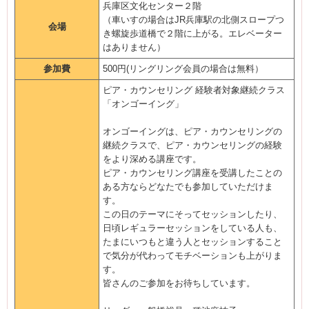
兵庫区文化センター２階
（車いすの場合はJR兵庫駅の北側スロープつ
会場
き螺旋歩道橋で２階に上がる。エレベーター
はありません）
参加費
500円(リングリング会員の場合は無料）
ピア・カウンセリング 経験者対象継続クラス
「オンゴーイング」
オンゴーイングは、ピア・カウンセリングの
継続クラスで、ピア・カウンセリングの経験
をより深める講座です。
ピア・カウンセリング講座を受講したことの
ある方ならどなたでも参加していただけま
す。
この日のテーマにそってセッションしたり、
日頃レギュラーセッションをしている人も、
たまにいつもと違う人とセッションすること
で気分が代わってモチベーションも上がりま
す。
皆さんのご参加をお待ちしています。