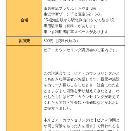
市民交流プラザふくちやま 3階
生涯学習ゾーン「会議室3-2・3-3」
会場
JR福知山駅から駅北側出口をでて徒歩1分
専用駐車場（有料）があります
車いす利用者駐車スペースがあります
参加費
500円（資料代込み）
ピア・カウンセリング講演会のご案内です。
この講演会では、ピア・カウンセリングがと
ても好きな障害者がお話します。親元や施設
を出て一人暮らしをしたとき、社会に出たあ
とさまざまな困難を乗り越えてきたとき、わ
たしたちにはピア・カウンセリングが教えて
くれた人間観・社会観・価値観などがおおい
に役立ちました。
本来ピア・カウンセリングは【ピア＝仲間と
か同じ背景をもった人を指す】で行われるも