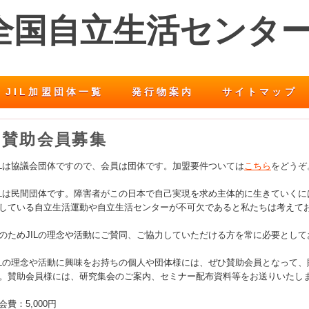
 全国自立生活センタ
JIL加盟団体一覧
発行物案内
サイトマップ
賛助会員募集
ILは協議会団体ですので、会員は団体です。加盟要件ついては
こちら
をどうぞ
ILは民間団体です。障害者がこの日本で自己実現を求め主体的に生きていく
している自立生活運動や自立生活センターが不可欠であると私たちは考えて
のためJILの理念や活動にご賛同、ご協力していただける方を常に必要として
ILの理念や活動に興味をお持ちの個人や団体様には、ぜひ賛助会員となって
。賛助会員様には、研究集会のご案内、セミナー配布資料等をお送りいたし
会費：5,000円