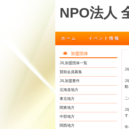
NPO法人
ホーム
イベント情報
加盟団体
JIL加盟団体一覧
J
賛助会員募集
JIL加盟要件
J
動
北海道地方
こ
東北地方
関東地方
J
す
中部地方
関西地方
年