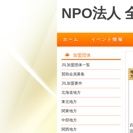
NPO法人
ホーム
イベント情報
加盟団体
JIL加盟団体一覧
賛助会員募集
JIL加盟要件
北海道地方
東北地方
関東地方
中部地方
関西地方