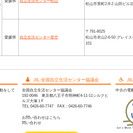
愛媛県
自立生活センター松山
松山市萱町2-8-2 山田ビル1
地
方
〒791-8025
愛媛県
自立生活センター星空
松山市衣山2-6-50 グレイ
101
JIL-全国自立生活センター協議会
J
活動をして
全国自立生活センター協議会
中古の電
192-0046 東京都八王子市明神町4-11-11シルクヒ
ルズ大塚１F
TEL:0426-60-7747 FAX：0426-60-7746
お問い合わせはこちら
問い合わせ