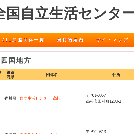
 全国自立生活センタ
JIL加盟団体一覧
発行物案内
サイトマップ
四国地方
地
都道
団体名
住所
方
府県
〒761-8057
香川県
自立生活センター･高松
高松市田村町1200-1
四
〒790-0813
国