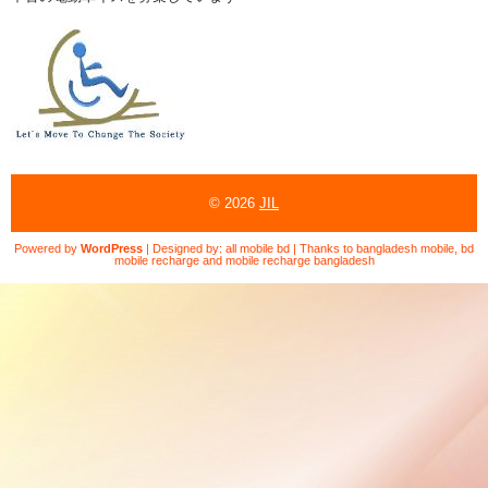
© 2026
JIL
Powered by
WordPress
| Designed by:
all mobile bd
| Thanks to
bangladesh mobile
,
bd
mobile recharge
and
mobile recharge bangladesh