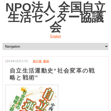
NPO法人 全国自立
生活センター協議
会
English
2014年10月17日
発行物
,
書籍
自立生活運動史“社会変革の戦
略と戦術”