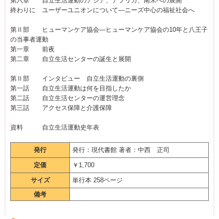
第六章 自立生活運動のアジア、アフリカ、南米への展開
終わりに ユーザーユニオンについて―ニーズ中心の福祉社会へ
第Ⅱ部 ヒューマンケア協会―ヒューマンケア協会の10年と八王子
の当事者運動
第一章 前夜
第二章 自立生活センターの誕生と展開
第Ⅱ部 インタビュー 自立生活運動の裏側
第一話 自立生活運動は何を目指したか
第二話 自立生活センターの運営理念
第三話 アクセス保障と介護保障
資料 自立生活運動史年表
発行
発行：現代書館 著者：中西 正司
定価
￥1,700
サイズ
単行本 258ページ
備考