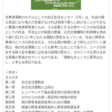
当事者運動のモデルとしての自立生活センター（CIL）は、社会の最
も底辺におり他人の支援がなければ地域で暮らし続けることができな
い重度の身体障害者たちが、その必要とする介助サービスや生活資金
としての年金、手当などの制度の整備、公共交通機関の利用権を求め
て繰り広げた三○年にわたる運動の歴史をもっている。社会に障害当
事者のニーズの存在を伝え、それを国の制度にまで持ち上げていく過
程は、他の社会運動にとっても参考になることであろう。ニーズが存
在する限り必ず最後には社会の認識が変わり、そのニーズを受け止め
る基盤が形成されていくものである。「運動なきところに変革はな
し」と考える所以である。
＜目次＞
まえがき
第Ⅰ部 自立生活運動史
第一章 自立生活運動とは何か
第二章 ヒューマンケア協会発足前の全国の状況
第三章 ゼロからの出発―発足時の地域の状況
第四章 国の障害者政策改革のための運動
第五章 国連の障害者権利条約と障害者制度改革