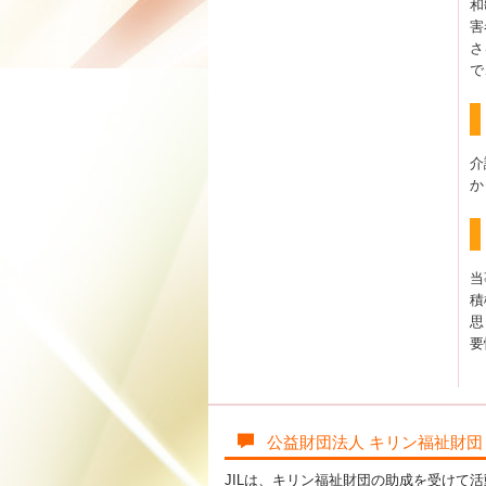
和
害
さ
で
介
か
当
積
思
要
公益財団法人 キリン福祉財団
JILは、キリン福祉財団の助成を受けて