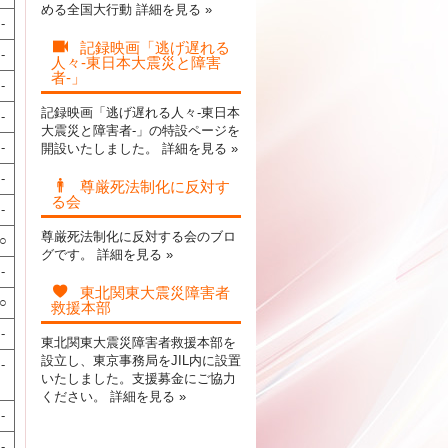
める全国大行動
詳細を見る »
-
記録映画「逃げ遅れる
-
人々-東日本大震災と障害
者-」
-
記録映画「逃げ遅れる人々-東日本
-
大震災と障害者-」の特設ページを
-
開設いたしました。
詳細を見る »
-
尊厳死法制化に反対す
る会
-
尊厳死法制化に反対する会のブロ
○
グです。
詳細を見る »
-
東北関東大震災障害者
○
救援本部
-
東北関東大震災障害者救援本部を
設立し、東京事務局をJIL内に設置
-
いたしました。支援募金にご協力
ください。
詳細を見る »
-
-