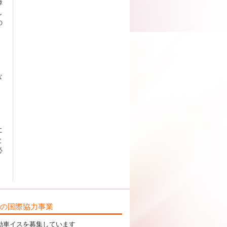
障
し
の
な
に
と
必
ILの国際協力事業
動車イスを募集しています