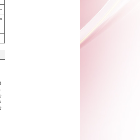
-
○
暮
め
活
ラ
考