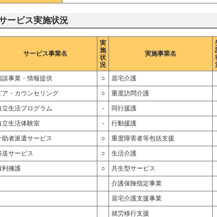
サービス実施状況
実
施
サービス事業名
実施事業名
状
況
相談事業・情報提供
○
居宅介護
ピア・カウンセリング
○
重度訪問介護
自立生活プログラム
-
同行援護
自立生活体験室
-
行動援護
介助者派遣サービス
○
重度障害者等包括支援
移送サービス
○
生活介護
権利擁護
○
共生型サービス
介護保険指定事業
居宅介護支援事業
就労移行支援