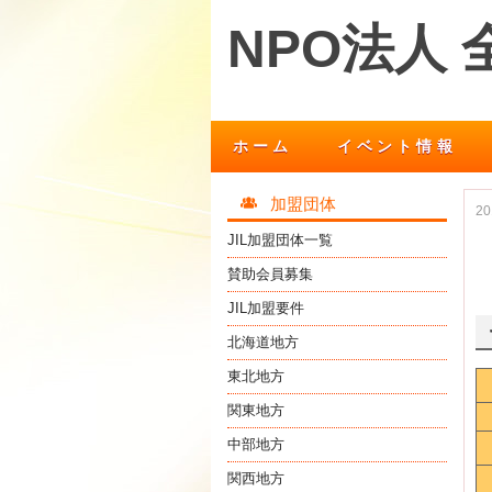
NPO法人
ホーム
イベント情報
加盟団体
2
JIL加盟団体一覧
賛助会員募集
JIL加盟要件
北海道地方
東北地方
関東地方
中部地方
関西地方