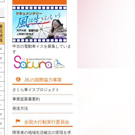
受
託
状
況
中古の電動車イスを募集していま
○
す
○
-
-
JILの国際協力事業
-
さくら車イスプロジェクト
-
事業提案書要約
-
発送方法
○
全国大行動実行委員会
○
障害者の地域生活確立の実現を求
-