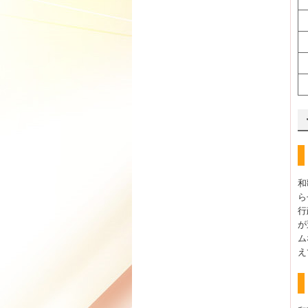
和
ら
行
が
ム
え