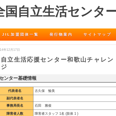
 全国自立生活センタ
JIL加盟団体一覧
発行物案内
サイトマップ
014年12月17日
自立生活応援センター和歌山チャレン
ジ
センター基礎情報
代表者名
古久保 愉美
副代表者名
事務局長名
石田 雅俊
障害者人数
障害者スタッフ 1名 (肢体 1 )