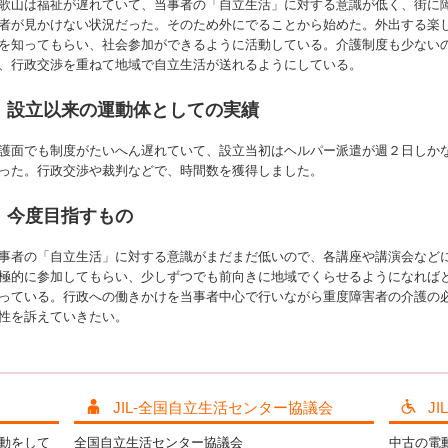
歌山は福祉が遅れていて、当事者の「自立生活」に対する意識が低く、街に
者が見かけない状況だった。そのため外にでることから始めた。外出する楽
を知ってもらい、社会参加ができるように活動している。介護制度も少ない
、行政交渉を重ねて地域で自立生活が送れるようにしている。
設立以来の運動体としての実績
護面でも制度がたいへん遅れていて、設立当初はヘルパー派遣が週２日しか
った。行政交渉や裁判などで、時間数を獲得しました。
今度目指すもの
事者の「自立生活」に対する意識がまだまだ低いので、各講座や講演会など
極的に参加してもらい、少しずつでも前向きに地域でくらせるようになれば
っている。行政への働きかけを当事者中心で行いながら重度障害者の介護の
性を訴えていきたい。
JIL-全国自立生活センター協議会
J
活動をして
全国自立生活センター協議会
中古の電