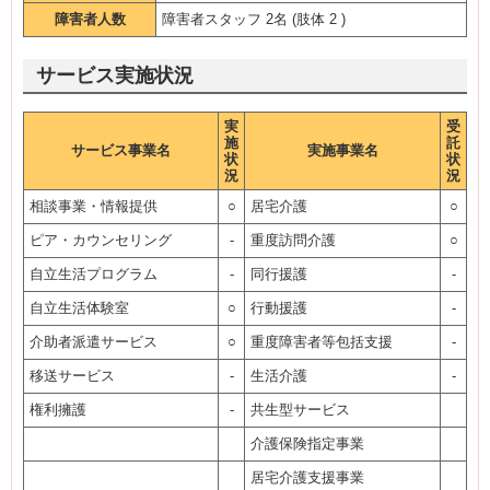
障害者人数
障害者スタッフ 2名 (肢体 2 )
サービス実施状況
実
受
施
託
サービス事業名
実施事業名
状
状
況
況
相談事業・情報提供
○
居宅介護
○
ピア・カウンセリング
-
重度訪問介護
○
自立生活プログラム
-
同行援護
-
自立生活体験室
○
行動援護
-
介助者派遣サービス
○
重度障害者等包括支援
-
移送サービス
-
生活介護
-
権利擁護
-
共生型サービス
介護保険指定事業
居宅介護支援事業