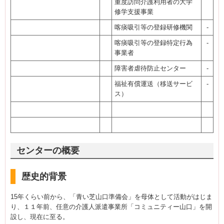
重度訪問介護利用者の大学
修学支援事業
喀痰吸引等の登録研修機関
-
喀痰吸引等の登録特定行為
-
事業者
障害者虐待防止センター
-
福祉有償運送（移送サービ
-
ス）
センターの概要
歴史的背景
15年くらい前から、「青い芝山口準備会」を母体として活動がはじま
り、１１年前、任意の介護人派遣事業所「コミュニティー山口」を開
設し、現在に至る。