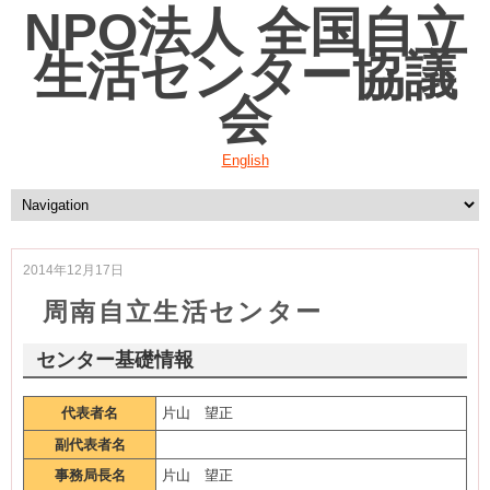
NPO法人 全国自立
生活センター協議
会
English
2014年12月17日
周南自立生活センター
センター基礎情報
代表者名
片山 望正
副代表者名
事務局長名
片山 望正