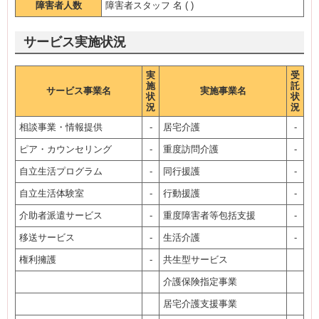
障害者人数
障害者スタッフ 名 ( )
サービス実施状況
実
受
施
託
サービス事業名
実施事業名
状
状
況
況
相談事業・情報提供
-
居宅介護
-
ピア・カウンセリング
-
重度訪問介護
-
自立生活プログラム
-
同行援護
-
自立生活体験室
-
行動援護
-
介助者派遣サービス
-
重度障害者等包括支援
-
移送サービス
-
生活介護
-
権利擁護
-
共生型サービス
介護保険指定事業
居宅介護支援事業