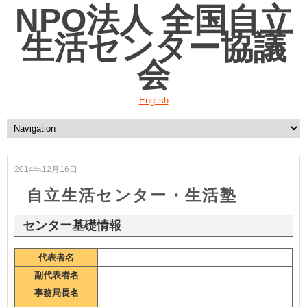
NPO法人 全国自立
生活センター協議
会
English
2014年12月16日
自立生活センター・生活塾
センター基礎情報
代表者名
副代表者名
事務局長名