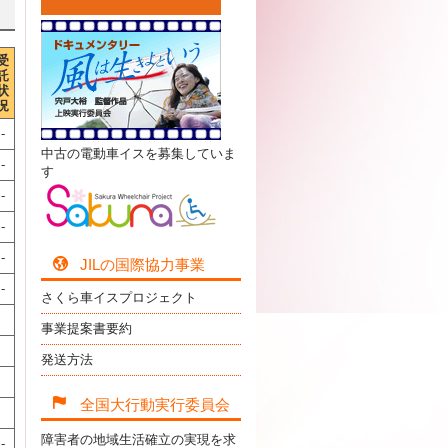
受
託
状
況
-
中古の電動車イスを募集していま
-
す
-
-
-
JILの国際協力事業
-
さくら車イスプロジェクト
事業提案書要約
発送方法
全国大行動実行委員会
障害者の地域生活確立の実現を求
-