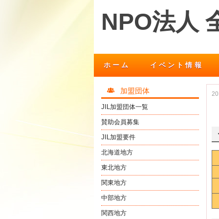
NPO法人
ホーム
イベント情報
加盟団体
2
JIL加盟団体一覧
賛助会員募集
JIL加盟要件
北海道地方
東北地方
関東地方
中部地方
関西地方