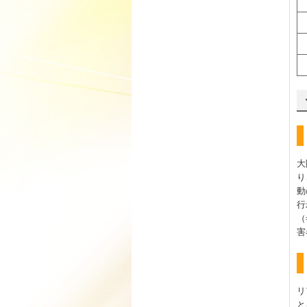
大
り
動
行
（
害
リ
と