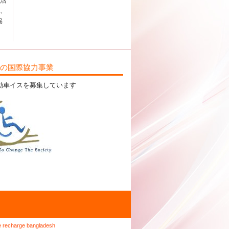
中活
て、
協
ILの国際協力事業
動車イスを募集しています
e recharge bangladesh