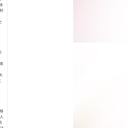
独
対
と
初
、
泉
大
じ
移
人
活