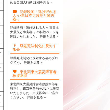
める全国大行動
詳細を見る »
-
記録映画「逃げ遅れる
人々-東日本大震災と障害
者-」
-
記録映画「逃げ遅れる人々-東日本
大震災と障害者-」の特設ページを
開設いたしました。
詳細を見る »
-
-
尊厳死法制化に反対す
る会
-
尊厳死法制化に反対する会のブロ
グです。
詳細を見る »
-
東北関東大震災障害者
救援本部
東北関東大震災障害者救援本部を
設立し、東京事務局をJIL内に設置
いたしました。支援募金にご協力
-
ください。
詳細を見る »
-