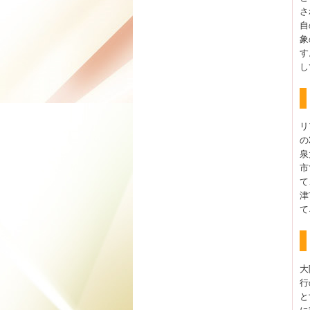
さ
自
象
す
し
リ
の
泉
市
て
津
て
大
行
と