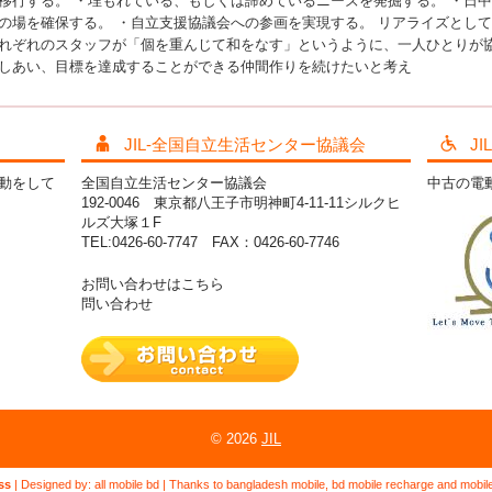
移行する。 ・埋もれている、もしくは諦めているニーズを発掘する。 ・日
の場を確保する。 ・自立支援協議会への参画を実現する。 リアライズとし
れぞれのスタッフが「個を重んじて和をなす」というように、一人ひとりが
しあい、目標を達成することができる仲間作りを続けたいと考え
JIL-全国自立生活センター協議会
J
活動をして
全国自立生活センター協議会
中古の電
192-0046 東京都八王子市明神町4-11-11シルクヒ
ルズ大塚１F
TEL:0426-60-7747 FAX：0426-60-7746
お問い合わせはこちら
問い合わせ
© 2026
JIL
ss
| Designed by:
all mobile bd
| Thanks to
bangladesh mobile
,
bd mobile recharge
and
mobil