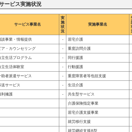
サービス実施状況
実
施
サービス事業名
実施事業名
状
況
相談事業・情報提供
-
居宅介護
ピア・カウンセリング
-
重度訪問介護
自立生活プログラム
-
同行援護
自立生活体験室
-
行動援護
介助者派遣サービス
-
重度障害者等包括支援
移送サービス
-
生活介護
権利擁護
-
共生型サービス
介護保険指定事業
居宅介護支援事業
就労移行支援
就労継続支援A型