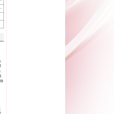
-
-
あ
運
を
域
、障
こ
営