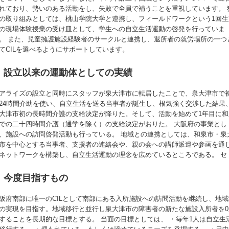
れており、勢いのある活動をし、失敗で全員で補うことを重視しています。 
の取り組みとしては、桃山学院大学と連携し、フィールドワークという1回生
の現場体験授業の受け皿として、学生への自立生活運動の啓発を行っていま
。 また、児童擁護施設経験者のサークルと連携し、退所者の就労場所の一つ
てCILを選べるようにサポートしています。
設立以来の運動体としての実績
アライズの設立と同時にスタッフが泉大津市に転居したことで、泉大津市で
24時間介助を使い、自立生活を送る当事者が誕生し、根気強く交渉した結果
大津市初の長時間介護の支給決定が降りた。そして、活動を始めて1年目に和
での二十四時間介護（通学を除く）の支給決定がおりた。 大阪府の事業とし
、施設への訪問啓発活動も行っている。 地域との連携としては、和泉市・泉
市を中心とする当事者、支援者の連絡会や、親の会への講師派遣や参画を通
ネットワークを構築し、自立生活運動の理念を広めているところである。 セ
今度目指すもの
阪府南部に唯一のCILとして南部にある入所施設への訪問活動を継続し、地域
の実現を目指す。地域移行と並行し泉大津市の障害者の新たな施設入所者を0
することを長期的な目標とする。 当面の目標としては、 ・毎年1人は自立生