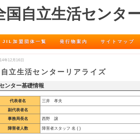
 全国自立生活センタ
JIL加盟団体一覧
発行物案内
サイトマップ
014年12月16日
自立生活センターリアライズ
センター基礎情報
代表者名
三井 孝夫
副代表者名
事務局長名
西野 譲
障害者人数
障害者スタッフ 名 ( )