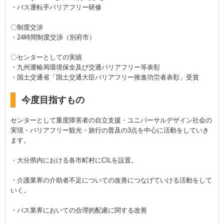
・バス運転手バリアフリー研修
〇制度交渉
・24時間制度交渉（別府市）
〇センターとしての実績
・九州運輸局環境保全及び交通バリアフリー等表彰
・国土交通省「国土交通大臣バリアフリー推進功労者表彰」受賞
今度目指すもの
センターとして重度障害者の自立支援・ユニバーサルデザイン社会の
実現・バリアフリー観光・旅行の普及の3点を中心に活動をしていき
ます。
・大分県内における各市町村にCILを設置。
・介護業界の介助者不足についての改善につなげていける活動をして
いく。
・バス業界においての合理的配慮に関する改善