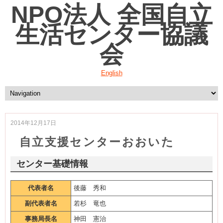
NPO法人 全国自立
生活センター協議
会
English
2014年12月17日
自立支援センターおおいた
センター基礎情報
代表者名
後藤 秀和
副代表者名
若杉 竜也
事務局長名
神田 憲治