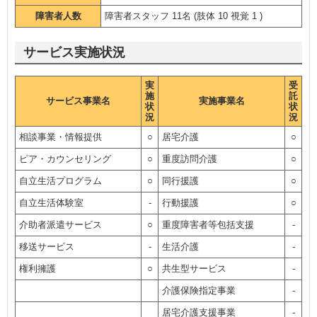
障害者人数
障害者スタッフ 11名 (肢体 10 視覚 1 )
サービス実施状況
実
受
施
託
サービス事業名
実施事業名
状
状
況
況
相談事業・情報提供
○
居宅介護
○
ピア・カウンセリング
○
重度訪問介護
○
自立生活プログラム
○
同行援護
○
自立生活体験室
-
行動援護
○
介助者派遣サービス
○
重度障害者等包括支援
-
移送サービス
-
生活介護
-
権利擁護
○
共生型サービス
-
介護保険指定事業
-
居宅介護支援事業
-