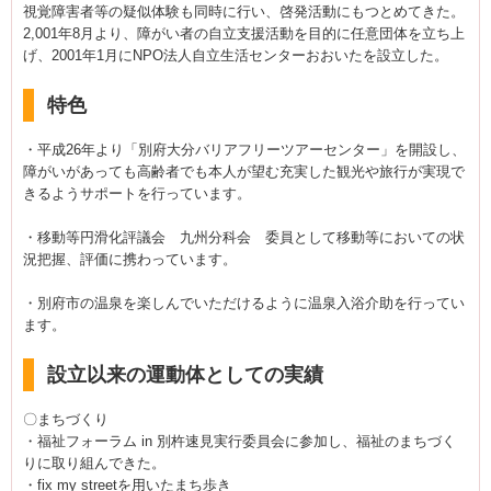
視覚障害者等の疑似体験も同時に行い、啓発活動にもつとめてきた。
2,001年8月より、障がい者の自立支援活動を目的に任意団体を立ち上
げ、2001年1月にNPO法人自立生活センターおおいたを設立した。
特色
・平成26年より「別府大分バリアフリーツアーセンター」を開設し、
障がいがあっても高齢者でも本人が望む充実した観光や旅行が実現で
きるようサポートを行っています。
・移動等円滑化評議会 九州分科会 委員として移動等においての状
況把握、評価に携わっています。
・別府市の温泉を楽しんでいただけるように温泉入浴介助を行ってい
ます。
設立以来の運動体としての実績
〇まちづくり
・福祉フォーラム in 別杵速見実行委員会に参加し、福祉のまちづく
りに取り組んできた。
・fix my streetを用いたまち歩き