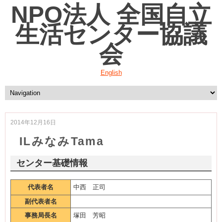
NPO法人 全国自立
生活センター協議
会
English
2014年12月16日
ILみなみTama
センター基礎情報
代表者名
中西 正司
副代表者名
事務局長名
塚田 芳昭