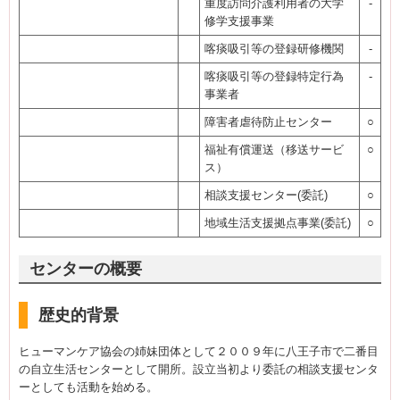
重度訪問介護利用者の大学
-
修学支援事業
喀痰吸引等の登録研修機関
-
喀痰吸引等の登録特定行為
-
事業者
障害者虐待防止センター
○
福祉有償運送（移送サービ
○
ス）
相談支援センター(委託)
○
地域生活支援拠点事業(委託)
○
センターの概要
歴史的背景
ヒューマンケア協会の姉妹団体として２００９年に八王子市で二番目
の自立生活センターとして開所。設立当初より委託の相談支援センタ
ーとしても活動を始める。