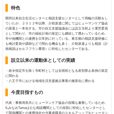
特色
開所以来自立生活センターと相談支援センターとして両輪の活動をし
ていたが、２０１２年以降、介助派遣に関してはヒューマンケア協会
の派遣と一本化する。市の自立支援協議会には設立当初より運営委員
として関わり、市の福祉計画の策定にも継続して携わっているため、
市や他機関との連携を日常的に行っている。東京都の相談支援研修に
も検討委員や講師などで関わる機会も多く、介助派遣よりも相談（計
画相談はセルフフラン重視）に特化したセンターである。
設立以来の運動体としての実績
・政令指定市を除く市町村としては全国初となる差別禁止条例の策定
に関わる
・八王子市における地域生活支援拠点事業の施策化に携わる
今度目指すもの
代表・事務局長共にヒューマンケア協会の役職も兼務しているため、
ILみなみTamaは公な相談機関としての役割に特化したセンターとし
て関係機関との連携強化や当事者職員のスキルアッップをヒューマン