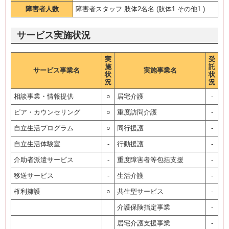
障害者人数
障害者スタッフ 肢体2名名 (肢体1 その他1 )
サービス実施状況
実
受
施
託
サービス事業名
実施事業名
状
状
況
況
相談事業・情報提供
○
居宅介護
-
ピア・カウンセリング
○
重度訪問介護
-
自立生活プログラム
○
同行援護
-
自立生活体験室
-
行動援護
-
介助者派遣サービス
-
重度障害者等包括支援
-
移送サービス
-
生活介護
-
権利擁護
○
共生型サービス
-
介護保険指定事業
-
居宅介護支援事業
-