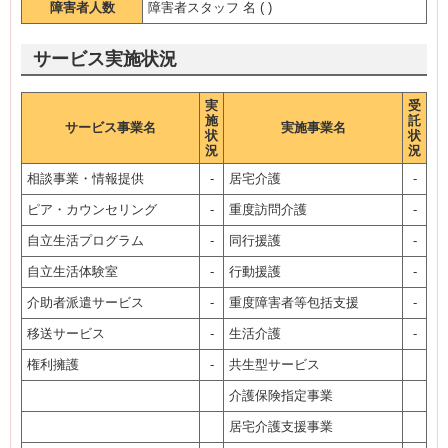
障害者人数
障害者スタッフ 名 ( )
サービス実施状況
実
受
施
託
サービス事業名
実施事業名
状
状
況
況
相談事業・情報提供
-
居宅介護
-
ピア・カウンセリング
-
重度訪問介護
-
自立生活プログラム
-
同行援護
-
自立生活体験室
-
行動援護
-
介助者派遣サービス
-
重度障害者等包括支援
-
移送サービス
-
生活介護
-
権利擁護
-
共生型サービス
介護保険指定事業
居宅介護支援事業