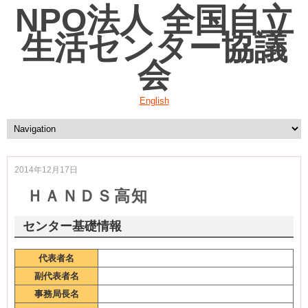
NPO法人 全国自立
生活センター協議
会
English
2014年12月17日
ＨＡＮＤＳ高知
センター基礎情報
代表者名
副代表者名
事務局長名