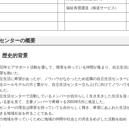
福祉有償運送（移送サービス）
センターの概要
歴史的背景
002年ピアサポート活動を通して、障害を持っている仲間が集まり、自立生活
望を抱いた。
立生活に希望があったが、ノウハウがなかったため近隣の自立生活センター
るロールモデルの方と繋がり、自立生活センター立ち上げに向けてノウハウ
んだ。
立生活センターで活動しているメンバーが自分らしく生き生きした生活を送
いる姿を見て、主要メンバーで希輝々を2003年5月に発足した。
センターの理念は障害を持っていても自分らしく輝き、希望にあふれた生活
きる地域社会を作ることである。
の地域を作っていくために地域の仲間や社会との共生をめざした活動を始め
。