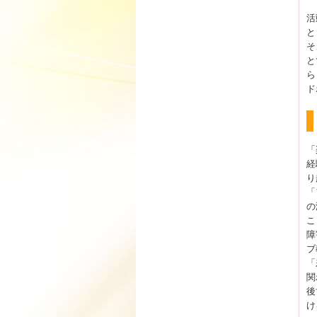
活
と
そ
と
ら
ド
「
経
り
「
の
こ
障
ブ
「
関
後
け