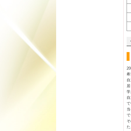
2
希
自
居
学
自
て
当
で
そ
た