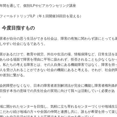
年間を通して、個別ILPやピアカウンセリング講座
フィールドトリップILP（年１回開催16回目を迎える）
今度目指すもの
害者が自分の思う生活ができる社会は、障害の有無に関わらず誰にとっても
しやすい社会になるであろう。
害があるだけで、教育や就労、外出や生活の場、情報保障など、日常生活を
あらゆる場面で障害を理由に平等に扱われず、拒否されることも少なくなか
。私たちの考える障害とは、その人自身にある機能障害ではなく、障害を持
人を受け入れることができない社会の機能にあると考える。それが、社会的
や差別に繋がる。
会的障壁がなくなり、日本の障害者差別解消法が完全に機能し障害者権利条
目指す本当の意味での共生社会の実現に向けて我々は活動していく必要があ
。
域に開かれたセンターを目指し、気軽に立ち寄れるセンターづくりや地域生
こだわり続け地域の方々や全国の仲間と連携し共に、誰もが希望を持って楽
輝いた自立生活ができるよう応援できるセンターを作っていく。