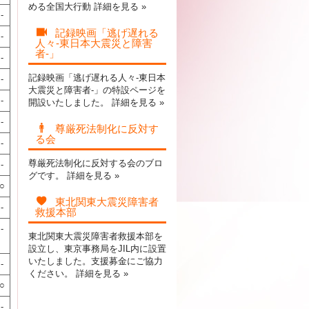
める全国大行動
詳細を見る »
-
記録映画「逃げ遅れる
-
人々-東日本大震災と障害
者-」
-
記録映画「逃げ遅れる人々-東日本
-
大震災と障害者-」の特設ページを
-
開設いたしました。
詳細を見る »
-
尊厳死法制化に反対す
る会
-
尊厳死法制化に反対する会のブロ
-
グです。
詳細を見る »
○
東北関東大震災障害者
-
救援本部
-
東北関東大震災障害者救援本部を
設立し、東京事務局をJIL内に設置
いたしました。支援募金にご協力
-
ください。
詳細を見る »
○
-