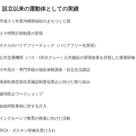
設立以来の運動体としての実績
平成３１年度沖縄県福祉のまちづくり賞
２４時間介助制度の実現
ホテルのバリアフリーチェック（バリアフリー化実現）
公共交通機関（バス・UDタクシー）公共施設の環境改善を目指した接遇研修
小中高大・専門学校の福祉体験講座・自立生活講話
病床転換型居住系施設制度化廃止に向けた取り組み
虐待防止ワークショップ
金銭搾取事例に対する介入
インクルーシブ教育の推進に向けた活動
JICA・ダスキン研修生受け入れ