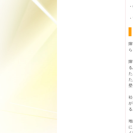
・
・
障
ら
障
る
た
た
壁
社
が
る
地
に
く