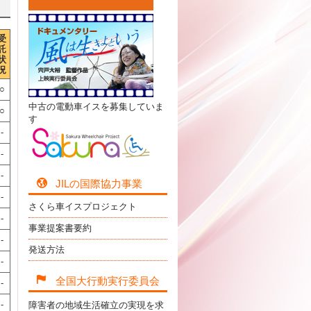
受
託
状
況
○
中古の電動車イスを募集していま
○
す
-
-
-
JILの国際協力事業
-
さくら車イスプロジェクト
-
事業提案書要約
-
発送方法
-
全国大行動実行委員会
-
-
障害者の地域生活確立の実現を求