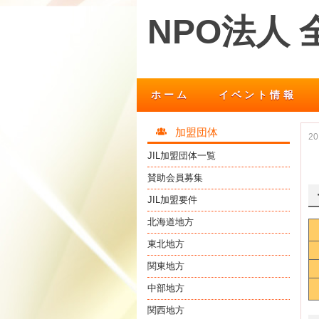
NPO法人
ホーム
イベント情報
加盟団体
2
JIL加盟団体一覧
賛助会員募集
JIL加盟要件
北海道地方
東北地方
関東地方
中部地方
関西地方