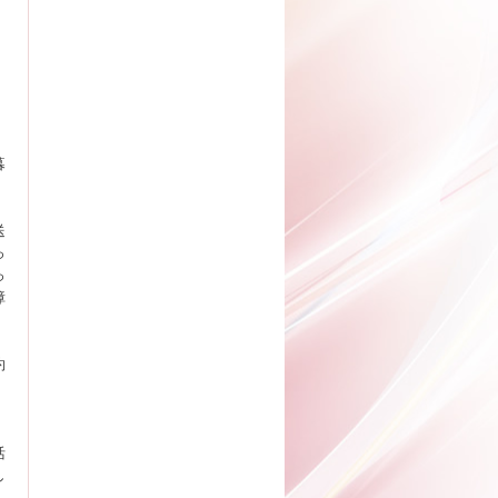
暮
送
っ
っ
障
約
活
し