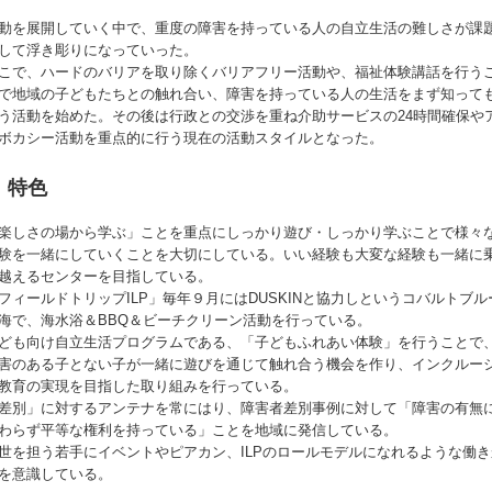
動を展開していく中で、重度の障害を持っている人の自立生活の難しさが課
して浮き彫りになっていった。
こで、ハードのバリアを取り除くバリアフリー活動や、福祉体験講話を行う
で地域の子どもたちとの触れ合い、障害を持っている人の生活をまず知って
う活動を始めた。その後は行政との交渉を重ね介助サービスの24時間確保や
ボカシー活動を重点的に行う現在の活動スタイルとなった。
特色
楽しさの場から学ぶ」ことを重点にしっかり遊び・しっかり学ぶことで様々
験を一緒にしていくことを大切にしている。いい経験も大変な経験も一緒に
越えるセンターを目指している。
フィールドトリップILP」毎年９月にはDUSKINと協力しというコバルトブル
海で、海水浴＆BBQ＆ビーチクリーン活動を行っている。
ども向け自立生活プログラムである、「子どもふれあい体験」を行うことで
害のある子とない子が一緒に遊びを通じて触れ合う機会を作り、インクルー
教育の実現を目指した取り組みを行っている。
差別」に対するアンテナを常にはり、障害者差別事例に対して「障害の有無
わらず平等な権利を持っている」ことを地域に発信している。
世を担う若手にイベントやピアカン、ILPのロールモデルになれるような働き
を意識している。