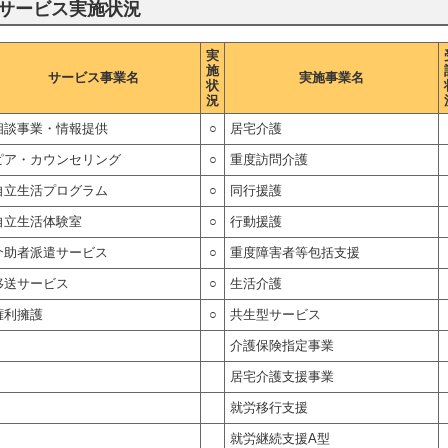
サービス実施状況
実
施
サービス事業名
実施事業名
状
況
相談事業・情報提供
○
居宅介護
ピア・カウンセリング
○
重度訪問介護
自立生活プログラム
○
同行援護
自立生活体験室
○
行動援護
介助者派遣サービス
○
重度障害者等包括支援
移送サービス
○
生活介護
権利擁護
○
共生型サービス
介護保険指定事業
居宅介護支援事業
就労移行支援
就労継続支援A型