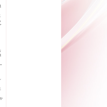
題
こ
も
ア
な
乗
ー
、
シ
に
か