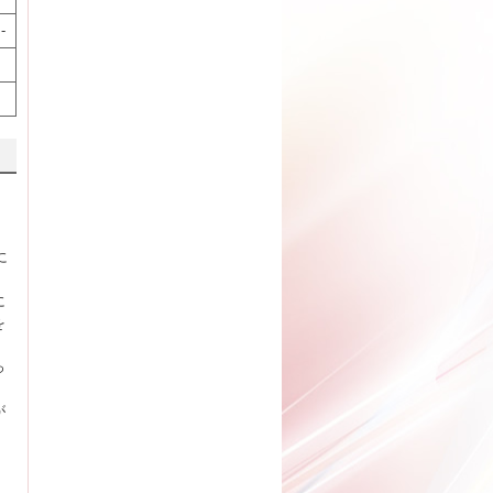
-
に
に
を
っ
が