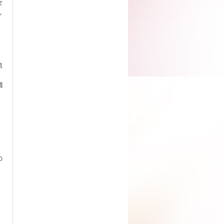
セ
し
信
環
、
の