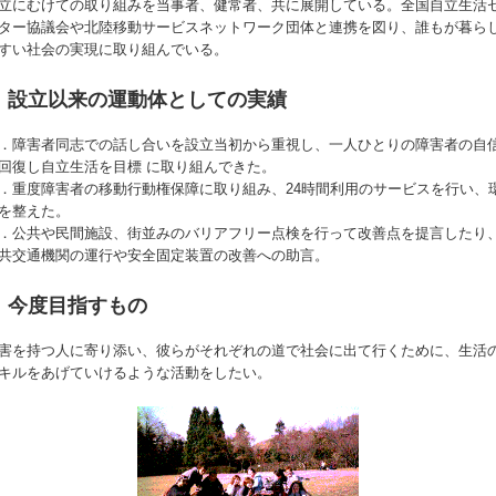
立にむけての取り組みを当事者、健常者、共に展開している。全国自立生活
ター協議会や北陸移動サービスネットワーク団体と連携を図り、誰もが暮ら
すい社会の実現に取り組んでいる。
設立以来の運動体としての実績
．障害者同志での話し合いを設立当初から重視し、一人ひとりの障害者の自
回復し自立生活を目標 に取り組んできた。
．重度障害者の移動行動権保障に取り組み、24時間利用のサービスを行い、
を整えた。
．公共や民間施設、街並みのバリアフリー点検を行って改善点を提言したり
共交通機関の運行や安全固定装置の改善への助言。
今度目指すもの
害を持つ人に寄り添い、彼らがそれぞれの道で社会に出て行くために、生活
キルをあげていけるような活動をしたい。