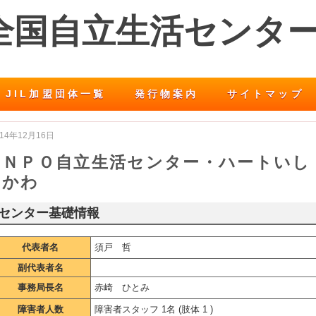
 全国自立生活センタ
JIL加盟団体一覧
発行物案内
サイトマップ
014年12月16日
ＮＰＯ自立生活センター・ハートいし
かわ
センター基礎情報
代表者名
須戸 哲
副代表者名
事務局長名
赤崎 ひとみ
障害者人数
障害者スタッフ 1名 (肢体 1 )