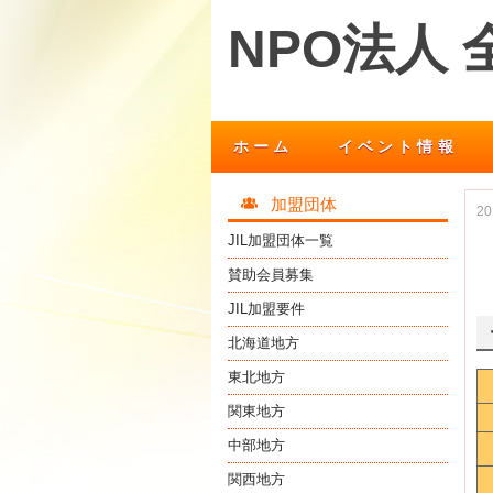
NPO法人
ホーム
イベント情報
加盟団体
2
JIL加盟団体一覧
賛助会員募集
JIL加盟要件
北海道地方
東北地方
関東地方
中部地方
関西地方