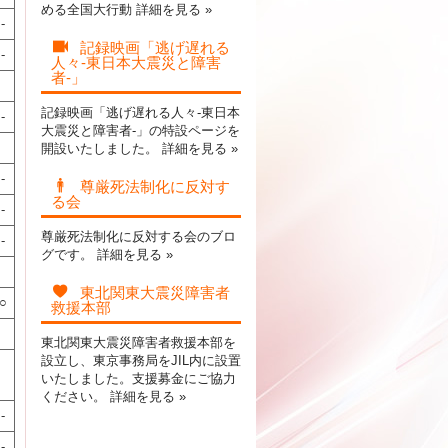
める全国大行動
詳細を見る »
-
記録映画「逃げ遅れる
-
人々-東日本大震災と障害
者-」
記録映画「逃げ遅れる人々-東日本
-
大震災と障害者-」の特設ページを
開設いたしました。
詳細を見る »
-
尊厳死法制化に反対す
る会
-
尊厳死法制化に反対する会のブロ
-
グです。
詳細を見る »
東北関東大震災障害者
○
救援本部
東北関東大震災障害者救援本部を
設立し、東京事務局をJIL内に設置
いたしました。支援募金にご協力
ください。
詳細を見る »
-
-