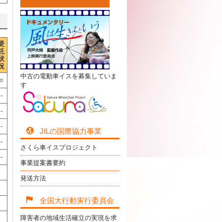
受
託
状
況
中古の電動車イスを募集していま
○
す
-
-
-
JILの国際協力事業
-
さくら車イスプロジェクト
-
事業提案書要約
発送方法
全国大行動実行委員会
障害者の地域生活確立の実現を求