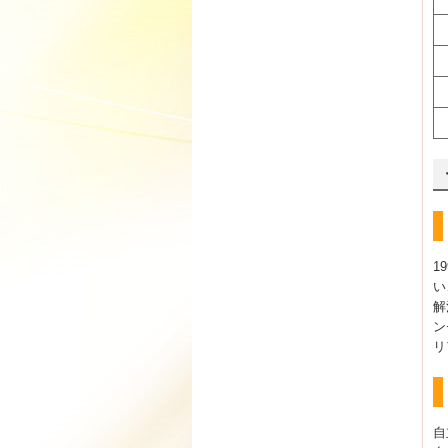
1
い
解
ン
リ
自