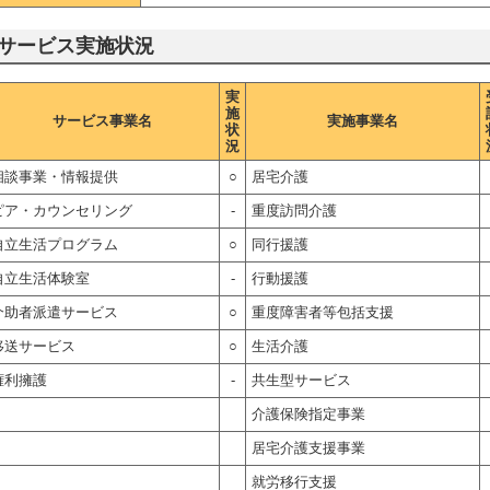
サービス実施状況
実
施
サービス事業名
実施事業名
状
況
相談事業・情報提供
○
居宅介護
ピア・カウンセリング
-
重度訪問介護
自立生活プログラム
○
同行援護
自立生活体験室
-
行動援護
介助者派遣サービス
○
重度障害者等包括支援
移送サービス
○
生活介護
権利擁護
-
共生型サービス
介護保険指定事業
居宅介護支援事業
就労移行支援