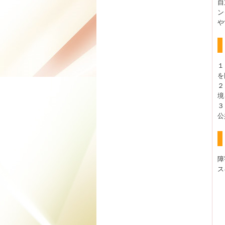
自
ン
や
１
を
２
境
３
公
障
ス