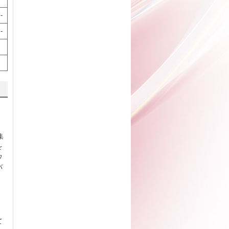
-
-
集
を
ウ
バ
て