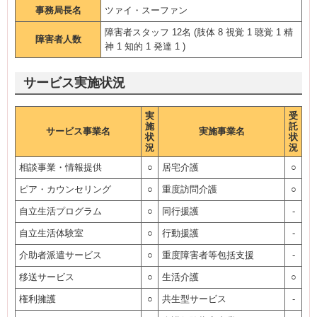
事務局長名
ツァイ・スーファン
障害者スタッフ 12名 (肢体 8 視覚 1 聴覚 1 精
障害者人数
神 1 知的 1 発達 1 )
サービス実施状況
実
受
施
託
サービス事業名
実施事業名
状
状
況
況
相談事業・情報提供
○
居宅介護
○
ピア・カウンセリング
○
重度訪問介護
○
自立生活プログラム
○
同行援護
-
自立生活体験室
○
行動援護
-
介助者派遣サービス
○
重度障害者等包括支援
-
移送サービス
○
生活介護
○
権利擁護
○
共生型サービス
-