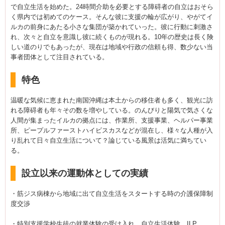
で自立生活を始めた。24時間介助を必要とする障碍者の自立はおそら
く県内では初めてのケース。そんな彼に支援の輪が広がり、やがてイ
ルカの前身にあたる小さな集団が築かれていった。彼に行動に刺激さ
れ、次々と自立を意識し彼に続くものが現れる。10年の歴史は長く険
しい道のりでもあったが、現在は地域や行政の信頼も得、数少ない当
事者団体として注目されている。
特色
温暖な気候に恵まれた南国沖縄は本土からの移住者も多く、観光に訪
れる障碍者も年々その数を増やしている。のんびりと陽気で気さくな
人間が集まったイルカの拠点には、作業所、支援事業、ヘルパー事業
所、ピープルファーストハイビスカスなどが混在し、様々な人種が入
り乱れて日々自立生活について？論じている風景は活気に満ちてい
る。
設立以来の運動体としての実績
・筋ジス病棟から地域に出て自立生活をスタートする時の介護保障制
度交渉
・特別支援学校生徒の就業体験の受け入れ、自立生活体験、ILP