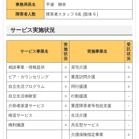
事務局長名
平瀬 輝幸
障害者人数
障害者スタッフ 6名 (肢体 6 )
サービス実施状況
実
受
施
託
サービス事業名
実施事業名
状
状
況
況
相談事業・情報提供
○
居宅介護
○
ピア・カウンセリング
○
重度訪問介護
○
自立生活プログラム
○
同行援護
○
自立生活体験室
○
行動援護
-
介助者派遣サービス
○
重度障害者等包括支援
-
移送サービス
-
生活介護
-
権利擁護
○
共生型サービス
-
介護保険指定事業
○