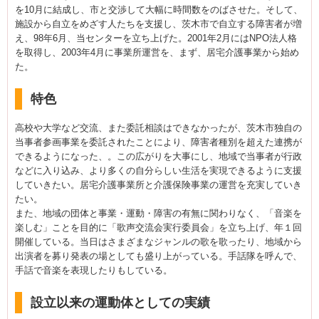
を10月に結成し、市と交渉して大幅に時間数をのばさせた。そして、
施設から自立をめざす人たちを支援し、茨木市で自立する障害者が増
え、98年6月、当センターを立ち上げた。2001年2月にはNPO法人格
を取得し、2003年4月に事業所運営を、まず、居宅介護事業から始め
た。
特色
高校や大学など交流、また委託相談はできなかったが、茨木市独自の
当事者参画事業を委託されたことにより、障害者種別を超えた連携が
できるようになった、。この広がりを大事にし、地域で当事者が行政
などに入り込み、より多くの自分らしい生活を実現できるように支援
していきたい。居宅介護事業所と介護保険事業の運営を充実していき
たい。
また、地域の団体と事業・運動・障害の有無に関わりなく、「音楽を
楽しむ」ことを目的に「歌声交流会実行委員会」を立ち上げ、年１回
開催している。当日はさまざまなジャンルの歌を歌ったり、地域から
出演者を募り発表の場としても盛り上がっている。手話隊を呼んで、
手話で音楽を表現したりもしている。
設立以来の運動体としての実績