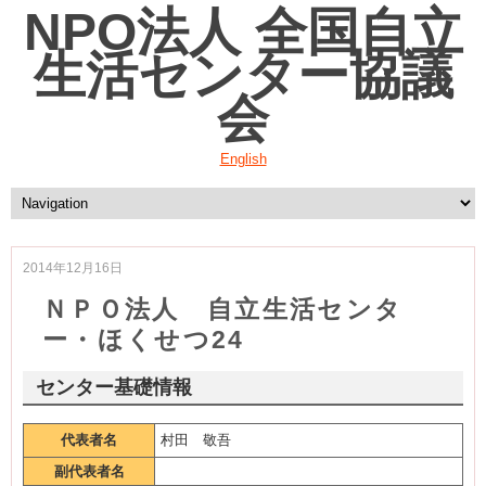
NPO法人 全国自立
生活センター協議
会
English
2014年12月16日
ＮＰＯ法人 自立生活センタ
ー・ほくせつ24
センター基礎情報
代表者名
村田 敬吾
副代表者名