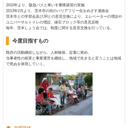
2010年より、阪急バスと車いす乗降講習の実施
2013年2月より、茨木市の街のバリアフリー化をめざす連絡会
茨木市との学習会及びJRとの意見交換により、エレベーターの増設や
ユニバーサルトイレの増設、縁石ブロック等の意見反映
毎年、茨木しょう会では、制度に関する意見交換を行っている。
今度目指すもの
既存の活動継続しながら、人材確保、定着に努め、
当事者性の統実と事業運営を継続し、地域で生きると言うことは地域
で死ぬを体現していく。
加盟団体