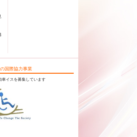
見
講
ILの国際協力事業
動車イスを募集しています