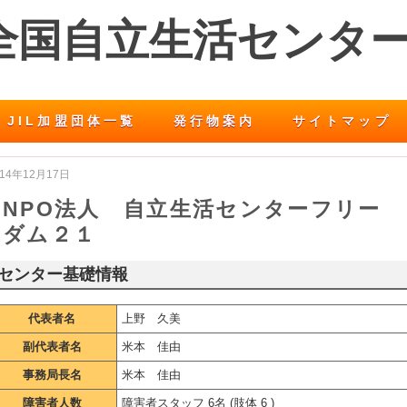
 全国自立生活センタ
JIL加盟団体一覧
発行物案内
サイトマップ
014年12月17日
NPO法人 自立生活センターフリー
ダム２１
センター基礎情報
代表者名
上野 久美
副代表者名
米本 佳由
事務局長名
米本 佳由
障害者人数
障害者スタッフ 6名 (肢体 6 )