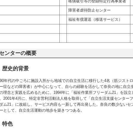
喀痰吸引等の登録特定行為事業者
障害者虐待防止センター
福祉有償運送（移送サービス）
センターの概要
歴史的背景
990年代の中ごろに施設入所から地域での自立生活に移行した4名（筋ジスト
ー症などの障害者）が中心になって、自らの経験を活かして奈良の地に自立
の理念と実践を広めるために、1994年に「福祉作業所フリーダム21」を設立
。2001年4月に、特定非営利活動法人格を取得して「自立生活支援センター
ダム21」に改組し、サービス内容も一新して再出発した。奈良の数少ないセ
ーとして、自立生活運動の地歩を築きつつある。
特色