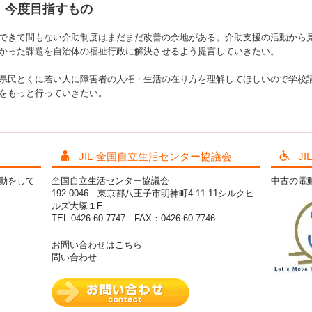
今度目指すもの
できて間もない介助制度はまだまだ改善の余地がある。介助支援の活動から
かった課題を自治体の福祉行政に解決させるよう提言していきたい。
県民とくに若い人に障害者の人権・生活の在り方を理解してほしいので学校
をもっと行っていきたい。
JIL-全国自立生活センター協議会
J
活動をして
全国自立生活センター協議会
中古の電
192-0046 東京都八王子市明神町4-11-11シルクヒ
ルズ大塚１F
TEL:0426-60-7747 FAX：0426-60-7746
お問い合わせはこちら
問い合わせ