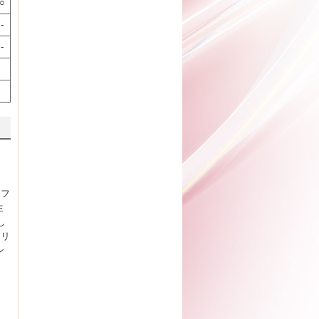
○
-
-
ロフ
生
し
フリ
ン