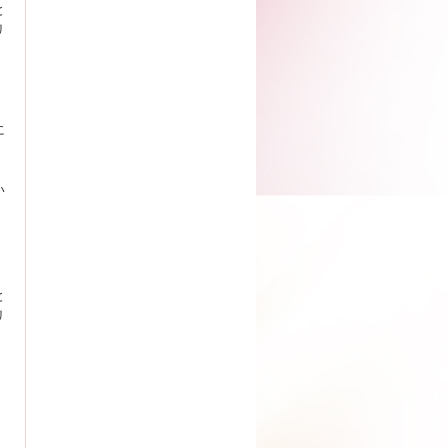
と
リ
。
に
い
と
リ
。