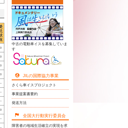
受
託
状
況
中古の電動車イスを募集していま
○
す
○
○
○
JILの国際協力事業
-
さくら車イスプロジェクト
-
事業提案書要約
-
発送方法
○
全国大行動実行委員会
-
障害者の地域生活確立の実現を求
-