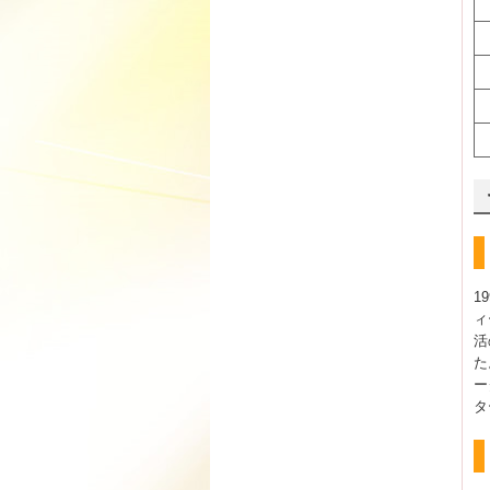
1
ィ
活
た
ー
タ