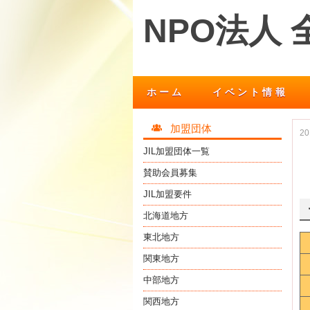
NPO法人
ホーム
イベント情報
加盟団体
2
JIL加盟団体一覧
賛助会員募集
JIL加盟要件
北海道地方
東北地方
関東地方
中部地方
関西地方