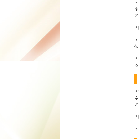
＊
ネ
ア
＊
＊
伝
＊
る
＊
ネ
ア
＊
＊