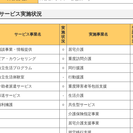
サービス実施状況
実
施
サービス事業名
実施事業名
状
況
相談事業・情報提供
○
居宅介護
ピア・カウンセリング
○
重度訪問介護
自立生活プログラム
○
同行援護
自立生活体験室
-
行動援護
介助者派遣サービス
○
重度障害者等包括支援
移送サービス
-
生活介護
権利擁護
○
共生型サービス
介護保険指定事業
居宅介護支援事業
就労移行支援