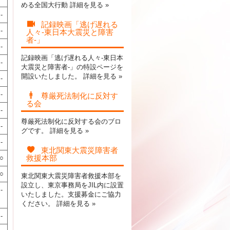
める全国大行動
詳細を見る »
-
記録映画「逃げ遅れる
-
人々-東日本大震災と障害
者-」
-
記録映画「逃げ遅れる人々-東日本
-
大震災と障害者-」の特設ページを
開設いたしました。
詳細を見る »
-
-
尊厳死法制化に反対す
る会
-
尊厳死法制化に反対する会のブロ
-
グです。
詳細を見る »
-
東北関東大震災障害者
救援本部
○
○
東北関東大震災障害者救援本部を
設立し、東京事務局をJIL内に設置
-
いたしました。支援募金にご協力
ください。
詳細を見る »
-