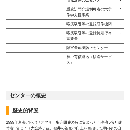
地域活動支援センター
-
重度訪問介護利用者の大学
○
修学支援事業
喀痰吸引等の登録研修機関
-
喀痰吸引等の登録特定行為
-
事業者
障害者虐待防止センター
-
福祉有償運送（移送サービ
-
ス）
センターの概要
歴史的背景
1999年東海北陸バリアフリー集会開催の時に集まった当事者5名と健
常者1名により大会終了後、福井の福祉の向上を目指して県内初の自