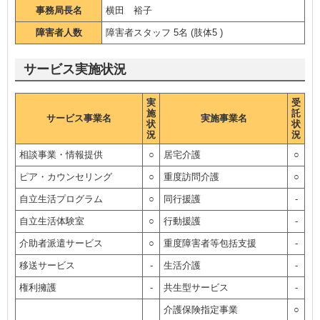
事務局長名
横田 裕子
障害者人数
障害者スタッフ 5名 (肢体5 )
サービス実施状況
実
受
施
託
サービス事業名
実施事業名
状
状
況
況
相談事業・情報提供
○
居宅介護
○
ピア・カウンセリング
○
重度訪問介護
○
自立生活プログラム
○
同行援護
-
自立生活体験室
○
行動援護
-
介助者派遣サービス
○
重度障害者等包括支援
-
移送サービス
-
生活介護
-
権利擁護
-
共生型サービス
-
介護保険指定事業
○