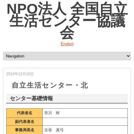
NPO法人 全国自立
生活センター協議
会
English
2014年12月16日
自立生活センター・北
センター基礎情報
代表者名
市川 幹
副代表者名
事務局長名
古谷 真弓