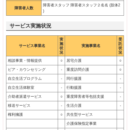
障害者スタッフ 障害者スタッフ２名名 (肢体2
障害者人数
)
サービス実施状況
実
受
施
託
サービス事業名
実施事業名
状
状
況
況
相談事業・情報提供
○
居宅介護
○
ピア・カウンセリング
-
重度訪問介護
○
自立生活プログラム
-
同行援護
-
自立生活体験室
-
行動援護
-
介助者派遣サービス
○
重度障害者等包括支援
-
移送サービス
-
生活介護
-
権利擁護
○
共生型サービス
介護保険指定事業