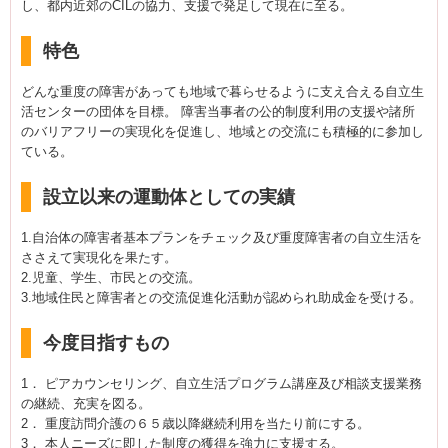
し、都内近郊のCILの協力、支援で発足して現在に至る。
特色
どんな重度の障害があっても地域で暮らせるように支え合える自立生
活センターの団体を目標。 障害当事者の公的制度利用の支援や諸所
のバリアフリーの実現化を促進し、地域との交流にも積極的に参加し
ている。
設立以来の運動体としての実績
1.自治体の障害者基本プランをチェック及び重度障害者の自立生活を
ささえて実現化を果たす。
2.児童、学生、市民との交流。
3.地域住民と障害者との交流促進化活動が認められ助成金を受ける。
今度目指すもの
1． ピアカウンセリング、自立生活プログラム講座及び相談支援業務
の継続、充実を図る。
2． 重度訪問介護の６５歳以降継続利用を当たり前にする。
3． 本人ニーズに即した制度の獲得を強力に支援する。