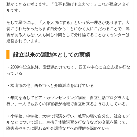
動ができると考えます。「仕事も遊びも全力で！」これが星空スタイ
ルです。
そして星空には、「人を大切にする」という第一理念があります。大
切にされたかったらまず自分から！とにかく人にこだわることで、障
害がある人もない人も同じ仲間として分け隔てることなくセンターは
運営されています。
設立以来の運動体としての実績
・2009年設立以降、愛媛県だけでなく、四国を中心に自立支援を行な
っている
・松山市の他、西条市へと介助派遣を広げている
・年間を通してピア・カウンセンリング講座、自立生活プログラムを
行い、一人でも多くの障害者が地域で自立出来るよう尽力している。
・小学校、中学校、大学で講演を行い、教育の場で自分史、社会モデ
ルなどについて話し、車椅子体験講習を行なうなどの交流を通じて、
障害者やそこに関わる社会環境などへの理解を深めている