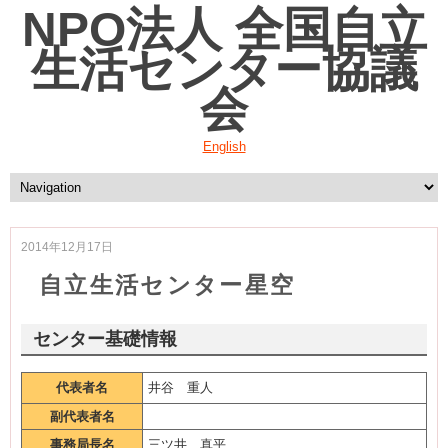
NPO法人 全国自立
生活センター協議
会
English
2014年12月17日
自立生活センター星空
センター基礎情報
代表者名
井谷 重人
副代表者名
事務局長名
三ツ井 真平