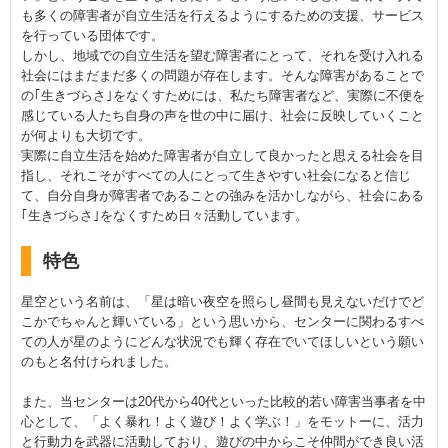
も多くの障害者が自立生活を行えるようにするための支援、サービス
を行っている団体です。
しかし、地域での自立生活を望む障害者にとって、それを受け入れる
社会にはまだまだ多くの問題が存在します。そんな障害があることで
の｢生きづらさ｣をなくすためには、私たち障害者など、実際に不便を
感じている人たち自身の声を世の中に届け、社会に反映していくこと
が何よりも大切です。
実際に自立生活を始めた障害者が自立して良かったと思える社会を目
指し、それこそがすべての人にとって生きやすい社会になると信じ
て、自分自身が障害者であることの強みを活かしながら、社会にある
｢生きづらさ｣をなくすため日々活動しています。
特色
星空という名前は、「星は暗い夜空を照らし昼間も見えないだけでど
こかでちゃんと輝いている」という思いから、センターに関わるすべ
ての人が星のようにどんな状況でも輝く存在でいてほしいという願い
のもと名付けられました。
また、当センターは20代から40代といった比較的若い障害当事者を中
心として、「よく暴れ！よく遊び！よく学ぶ！」をモットーに、活力
と行動力を武器に活動しており、遊びの中からこそ仲間ができ良い活