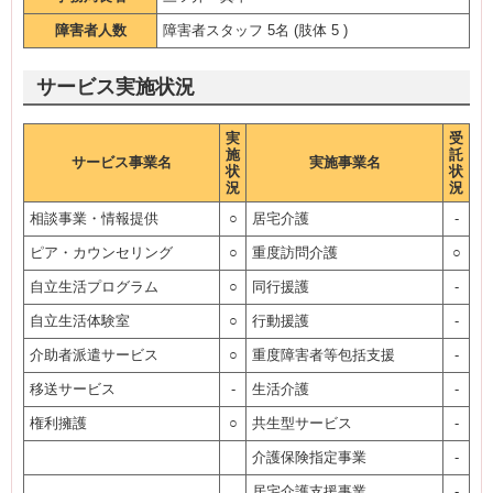
障害者人数
障害者スタッフ 5名 (肢体 5 )
サービス実施状況
実
受
施
託
サービス事業名
実施事業名
状
状
況
況
相談事業・情報提供
○
居宅介護
-
ピア・カウンセリング
○
重度訪問介護
○
自立生活プログラム
○
同行援護
-
自立生活体験室
○
行動援護
-
介助者派遣サービス
○
重度障害者等包括支援
-
移送サービス
-
生活介護
-
権利擁護
○
共生型サービス
-
介護保険指定事業
-
居宅介護支援事業
-