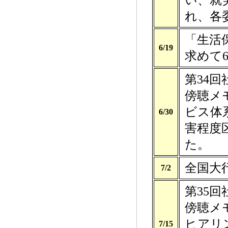
い、就
れ、各
「生活
6/19
求めて
第34
傍聴メ
ビス体
6/30
害程度
た。
全国大
7/2
第35
傍聴メ
ヒアリ
7/15