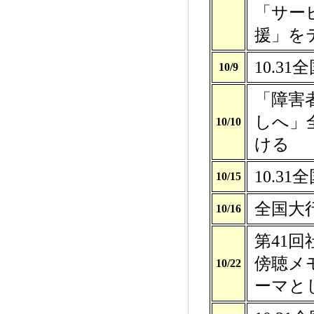
「サー
援」を
10.3
10/9
「障害
しへ」
10/10
ける
10.3
10/15
全国大
10/16
第41
傍聴メ
10/22
ーマと