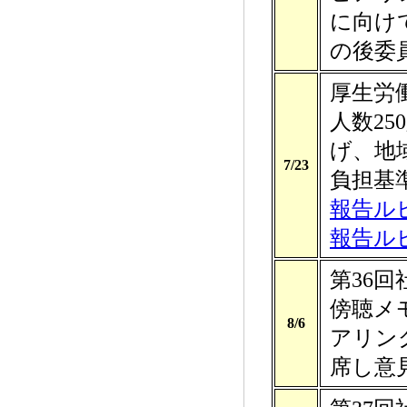
に向け
の後委
厚生労
人数2
げ、地
7/23
負担基
報告ル
報告ル
第36
傍聴メ
8/6
アリン
席し意