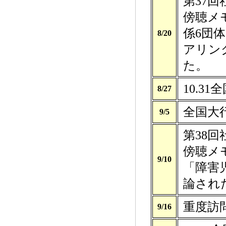
第37
傍聴メ
係6団
8/20
アリン
た。
10.3
8/27
全国大
9/5
第38
傍聴メ
9/10
「障害
論され
重度訪問
9/16