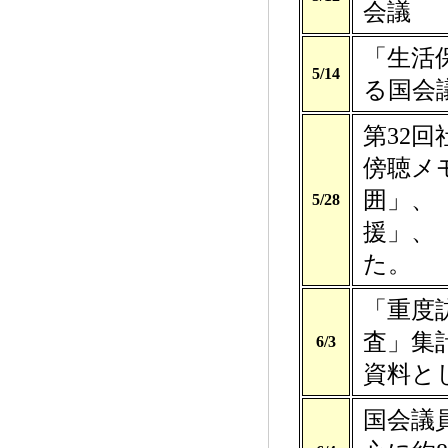
会議
「生活
5/14
る国会
第32
傍聴メ
囲」、
5/28
援」、
た。
「重度
査」集
6/3
資料と
国会議