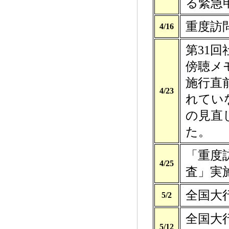
る緊急
重度訪問
4/16
第31
傍聴メモ
施行直
4/23
れてい
の見直
た。
「重度
4/25
査」実
全国大
5/2
全国大
5/12