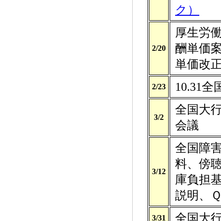
ク）
厚生労
酬単価
2/20
単価改正
10.3
2/23
全国大
3/2
会議
全国障
料、傍
3/12
庫負担
説明、
全国大
3/31