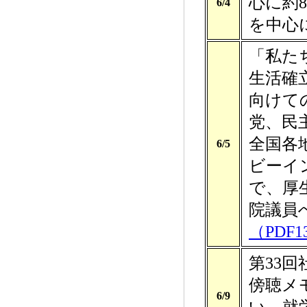
心に約
6/4
を中心
「私た
生活確
向けて
党、民
全国各
6/5
ビーイ
で、厚
院議
（PDF
第33
傍聴メ
6/9