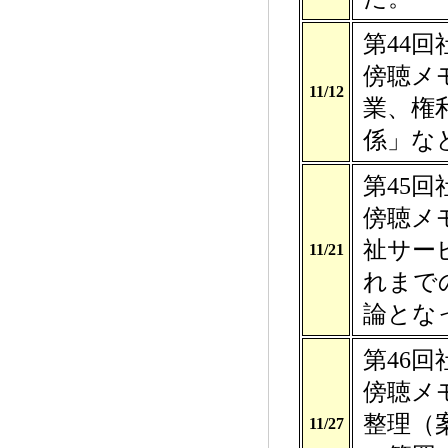
第44
傍聴メ
11/12
業、権
係」な
第45
傍聴メ
祉サー
11/21
れまで
論とな
第46
傍聴メ
整理（
11/27