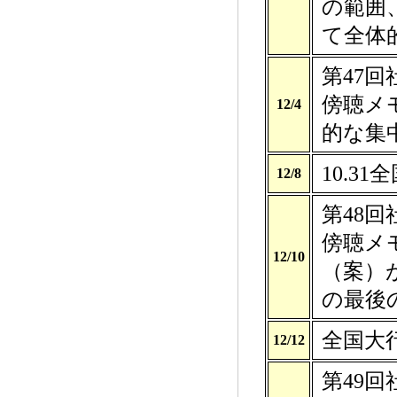
の範囲
て全体
第47
傍聴メ
12/4
的な集
10.3
12/8
第48
傍聴メ
12/10
（案）
の最後
全国大
12/12
第49