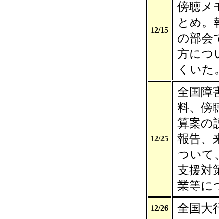
傍聴メ
とめ。
12/15
の部会
方につ
くいた
全国障
料、傍
算案の
報告、
12/25
ついて
支援対
業等に
全国大
12/26