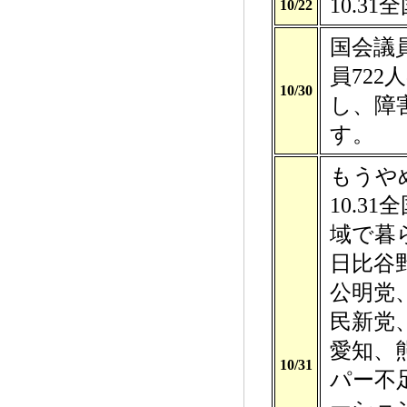
10.3
10/22
国会議
員72
10/30
し、障
す。
もうや
10.3
域で暮
日比谷
公明党
民新党
愛知、
10/31
パー不