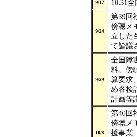
10.3
9/17
第39
傍聴メ
9/24
立した
て論議
全国障
料、傍
算要求
9/29
め各検
計画等
第40
傍聴メ
援事業
10/8