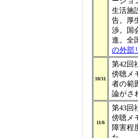
ーショ
生活施
告。厚
渉。国
進。全国
の外部
第42
傍聴メ
10/31
者の範
論がさ
第43
傍聴メ
11/6
障害程
た。