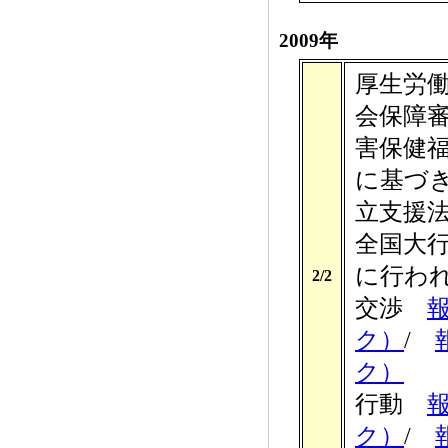
2009年
厚生労働
会保障
害保健
に基づ
立支援
全国大
に行わ
2/2
交渉
ク）
/
ク）
行動
ク）
/